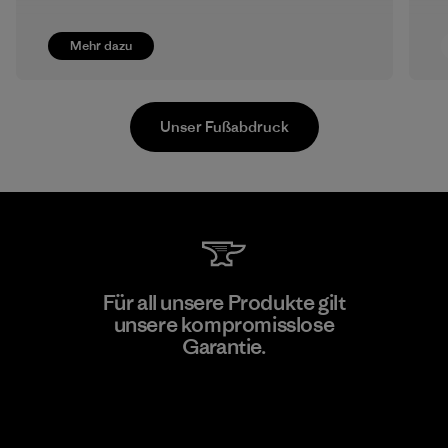
Mehr dazu
Unser Fußabdruck
Teijin Frontier Co., Ltd.
Für all unsere Produkte gilt
unsere kompromisslose
Material-supplier
F
Garantie.
Kompromisslose Garantie