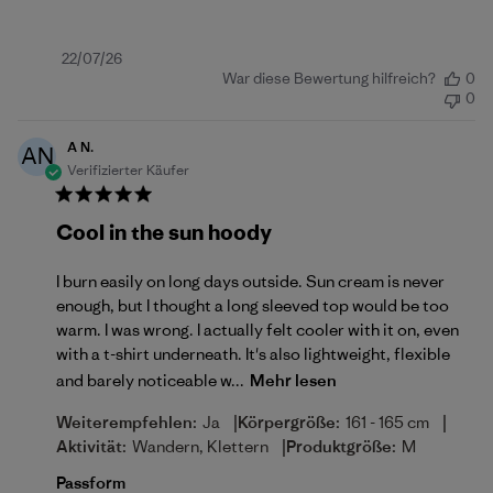
Veröffentlichungsdatum
22/07/26
War diese Bewertung hilfreich?
0
0
A N.
AN
Verifizierter Käufer
Cool in the sun hoody
I burn easily on long days outside. Sun cream is never
enough, but I thought a long sleeved top would be too
warm. I was wrong. I actually felt cooler with it on, even
with a t-shirt underneath. It's also lightweight, flexible
and barely noticeable w...
Mehr lesen
|
|
Weiterempfehlen:
Ja
Körpergröße:
161 - 165 cm
|
Aktivität:
Wandern, Klettern
Produktgröße:
M
Passform