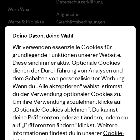
Datenschutzerklärung
Worn Wear
Allgemeine
Werte & Projekte
Geschäftsbedingungen
Progress Report
Cookie Einstellungen
Deine Daten, deine Wahl
Wir verwenden essenzielle Cookies für
Business Unusual
Karriere
grundlegende Funktionen unserer Website.
Klimaziele
Pressekontakt
Diese sind immer aktiv. Optionale Cookies
dienen der Durchführung von Analysen und
1% For The Planet
Industry program
dem Schalten von personalisierter Werbung.
Wie wir finanzieren
Affiliate-Programm
Wenn du „Alle akzeptieren“ wählst, stimmst
du der Verwendung optionaler Cookies zu.
Geschenkgutscheine
Patagonia Österreich
Um ihre Verwendung abzulehnen, klicke auf
Seitenverzeichnis
„Optionale Cookies ablehnen“. Du kannst
Stores in deiner Nähe
deine Präferenzen jederzeit ändern, indem du
auf „Präferenzen ändern“ klickst. Weitere
Informationen findest du in unserer
Cookie-