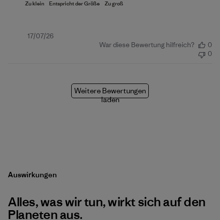
Veröffentlichungsdatum
17/07/26
War diese Bewertung hilfreich?
0
0
Weitere Bewertungen
laden
Auswirkungen
Alles, was wir tun, wirkt sich auf den
Planeten aus.