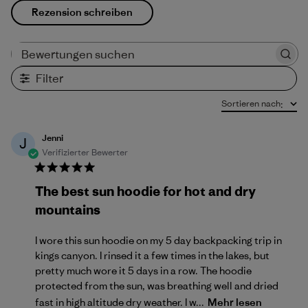
Rezension schreiben
Bewertungen suchen
Filter
Sortieren nach
:
Jenni
J
Verifizierter Bewerter
The best sun hoodie for hot and dry
mountains
I wore this sun hoodie on my 5 day backpacking trip in
kings canyon. I rinsed it a few times in the lakes, but
pretty much wore it 5 days in a row. The hoodie
protected from the sun, was breathing well and dried
fast in high altitude dry weather. I w...
Mehr lesen