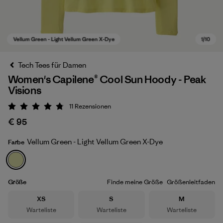
Tech Tees für Damen
Women's Capilene® Cool Sun Hoody - Peak
Visions
11
Rezensionen
Bewertung: 4.8 / 5
€ 95
Vellum Green - Light Vellum Green X-Dye
Farbe
Vellum Green - Light Vellum Green X-Dye
Größe
Finde meine Größe
Größenleitfaden
Größe
Größe
Größe
XS
S
M
Warteliste
Warteliste
Warteliste