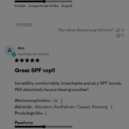
Veröffentlichungsdatum
21/06/26
War diese Bewertung hilfreich?
0
0
Ann
A
Verifizierter Käufer
Great SPF top!!
Incredibly comfortable, breathable and airy SPF hoody.
Will absolutely be purchasing another!
|
Weiterempfehlen:
Ja
|
Aktivität:
Wandern, Radfahren, Casual, Running
Produktgröße:
L
Passform