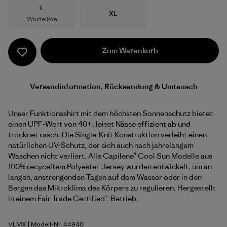
Größe
L
Größe
XL
Warteliste
Zum Warenkorb
Versandinformation, Rücksendung & Umtausch
Unser Funktionsshirt mit dem höchsten Sonnenschutz bietet
einen UPF-Wert von 40+, leitet Nässe effizient ab und
trocknet rasch. Die Single-Knit Konstruktion verleiht einen
natürlichen UV-Schutz, der sich auch nach jahrelangem
Waschen nicht verliert. Alle Capilene® Cool Sun Modelle aus
100% recyceltem Polyester-Jersey wurden entwickelt, um an
langen, anstrengenden Tagen auf dem Wasser oder in den
Bergen das Mikroklima des Körpers zu regulieren. Hergestellt
in einem Fair Trade Certified™-Betrieb.
VLMX
| Modell-Nr. 44940
Vellum Green - Light Vellum Green X-Dye