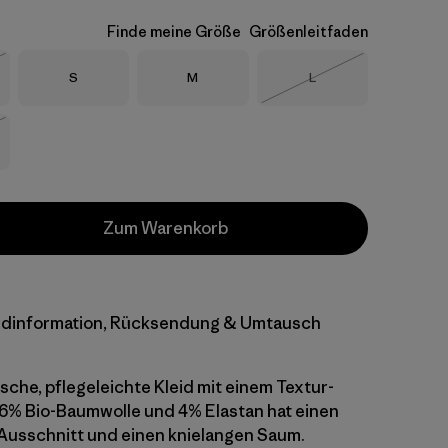
Finde meine Größe
Größenleitfaden
Größe
Größe
Größe
S
M
L
eferbar
Nicht lieferbar
eferbar
Zum Warenkorb
dinformation, Rücksendung & Umtausch
sche, pflegeleichte Kleid mit einem Textur-
6% Bio-Baumwolle und 4% Elastan hat einen
-Ausschnitt und einen knielangen Saum.