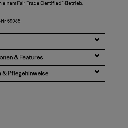
n einem Fair Trade Certified™-Betrieb.
-Nr. 59085
owers: Faded Magenta
ionen & Features
n & Pflegehinweise