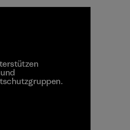
terstützen
 und
tschutzgruppen.
agonia Action Works