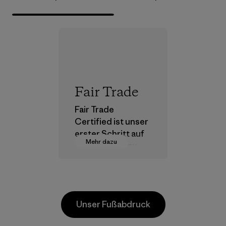
Fair Trade
Fair Trade
Certified ist unser
erster Schritt auf
Mehr dazu
dem Pfad hin zu
einer
menschenwürdige
n Entlohnung für
alle Partner, die in
Unser Fußabdruck
unserer
Lieferkette tätig