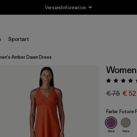
Versandinformation
n
Sportart
en's Amber Dawn Dress
Women'
Bewert
€ 75
€ 52
Farbe
Future 
Sale
Sale