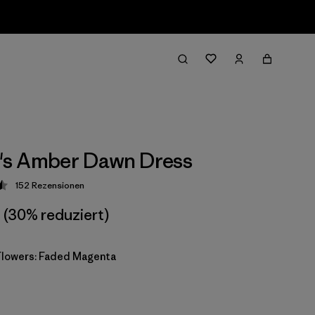
s Amber Dawn Dress
152
Rezensionen
ung: 4.5 / 5
(30% reduziert)
Flowers: Faded Magenta