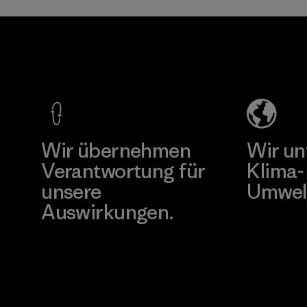
sind.
Programm
CKT Apparel
(Pvt) Ltd. -
Agalawatte
Factory
Mehr dazu
Wir übernehmen
Wir un
Verantwortung für
Klima-
unsere
Umwel
Auswirkungen.
Besuche Pat
Unser Fußabdruck