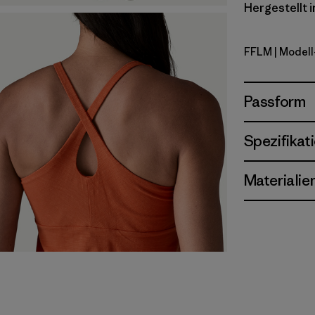
Hergestellt i
FFLM
| Modell
Future Fl
Passform
Spezifikat
Materialie