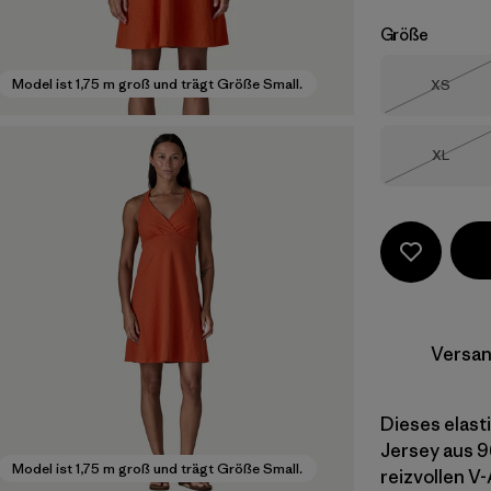
Größe
Größe
Model ist 1,75 m groß und trägt Größe Small.
XS
Nicht li
Größe
XL
Nicht li
Versan
Dieses elasti
Jersey aus 9
Model ist 1,75 m groß und trägt Größe Small.
reizvollen V