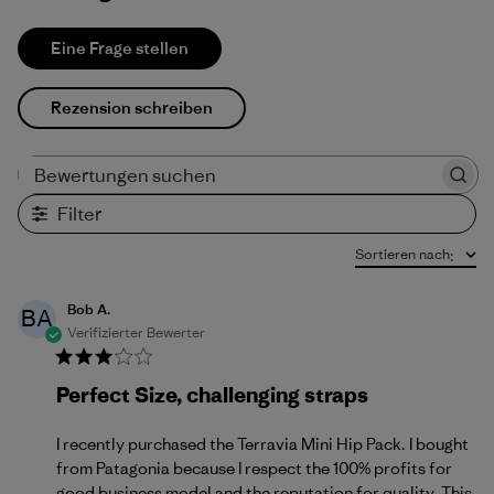
Eine Frage stellen
Rezension schreiben
Bewertungen suchen
Filter
Sortieren nach
:
Bob A.
BA
Verifizierter Bewerter
Perfect Size, challenging straps
I recently purchased the Terravia Mini Hip Pack. I bought
from Patagonia because I respect the 100% profits for
good business model and the reputation for quality. This