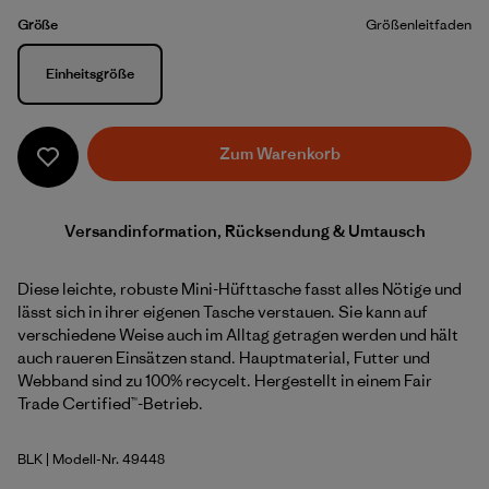
Größe
Größenleitfaden
Größe
Einheitsgröße
Zum Warenkorb
Versandinformation, Rücksendung & Umtausch
Diese leichte, robuste Mini-Hüfttasche fasst alles Nötige und
lässt sich in ihrer eigenen Tasche verstauen. Sie kann auf
verschiedene Weise auch im Alltag getragen werden und hält
auch raueren Einsätzen stand. Hauptmaterial, Futter und
Webband sind zu 100% recycelt. Hergestellt in einem Fair
Trade Certified™-Betrieb.
BLK
| Modell-Nr. 49448
Black