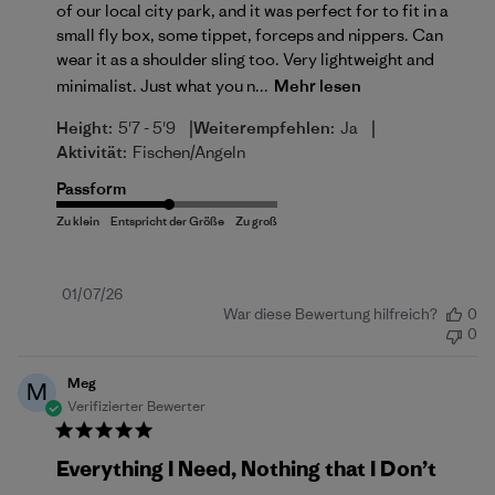
of our local city park, and it was perfect for to fit in a
small fly box, some tippet, forceps and nippers. Can
wear it as a shoulder sling too. Very lightweight and
minimalist. Just what you n...
Mehr lesen
|
|
Height:
5'7 - 5'9
Weiterempfehlen:
Ja
Aktivität:
Fischen/Angeln
Passform
Veröffentlichungsdatum
01/07/26
War diese Bewertung hilfreich?
0
0
Meg
M
Verifizierter Bewerter
Everything I Need, Nothing that I Don’t