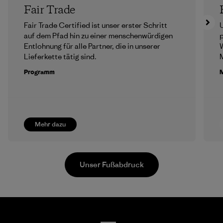
Fair Trade
Fair Trade Certified ist unser erster Schritt
U
auf dem Pfad hin zu einer menschenwürdigen
p
Entlohnung für alle Partner, die in unserer
Lieferkette tätig sind.
M
Programm
M
Mehr dazu
Unser Fußabdruck