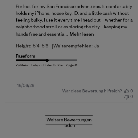
Perfect for my San Francisco adventures. It comfortably
holds my iPhone, house key, ID, and a little cash without
feeling bulky. I use it every time I head out—whether for a
neighborhood stroll or exploring the city—keeping my
hands free and essentia...
Mehr lesen
|
Height:
5'4- 5'6
Weiterempfehlen:
Ja
Passform
Veröffentlichungsdatum
16/06/26
War diese Bewertung hilfreich?
0
0
Weitere Bewertungen
laden