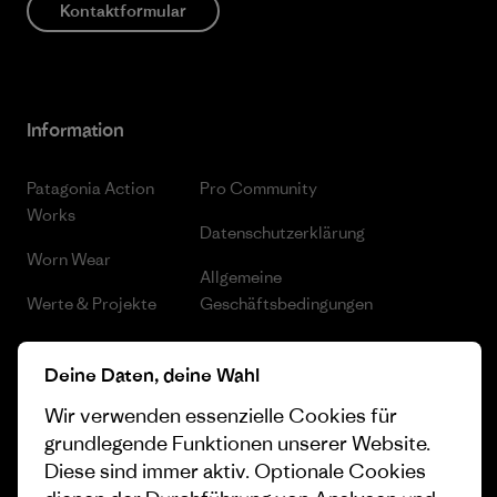
Kontaktformular
Information
Patagonia Action
Pro Community
Works
Datenschutzerklärung
Worn Wear
Allgemeine
Werte & Projekte
Geschäftsbedingungen
Progress Report
Cookie Einstellungen
Deine Daten, deine Wahl
Business Unusual
Karriere
Wir verwenden essenzielle Cookies für
Klimaziele
Pressekontakt
grundlegende Funktionen unserer Website.
Diese sind immer aktiv. Optionale Cookies
1% For The Planet
Industry program