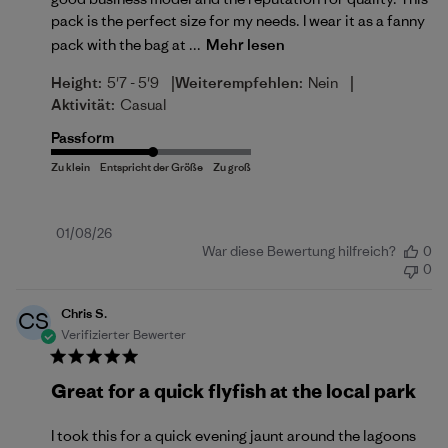
pack is the perfect size for my needs. I wear it as a fanny
pack with the bag at ...
Mehr lesen
|
|
Height:
5'7 - 5'9
Weiterempfehlen:
Nein
Aktivität:
Casual
Passform
Veröffentlichungsdatum
01/08/26
War diese Bewertung hilfreich?
0
0
Chris S.
CS
Verifizierter Bewerter
Great for a quick flyfish at the local park
I took this for a quick evening jaunt around the lagoons