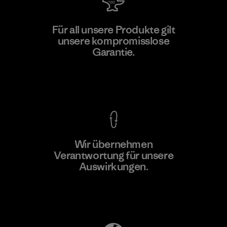
PT Kanindo Makmur Jaya
Für all unsere Produkte gilt
unsere kompromisslose
Factory
M
Garantie.
Kompromisslose Garantie
Wir übernehmen
Mehr dazu
Verantwortung für unsere
Auswirkungen.
Unser Fußabdruck