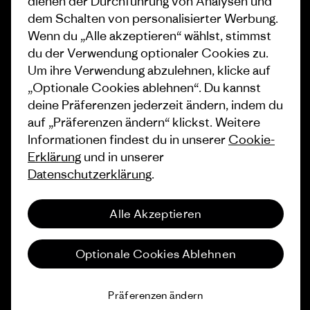
dienen der Durchführung von Analysen und
dem Schalten von personalisierter Werbung.
Wie wir finanzieren
Affiliate-Programm
Wenn du „Alle akzeptieren“ wählst, stimmst
Geschenkgutscheine
Patagonia Österreich
du der Verwendung optionaler Cookies zu.
Seitenverzeichnis
Um ihre Verwendung abzulehnen, klicke auf
Stores in deiner Nähe
„Optionale Cookies ablehnen“. Du kannst
deine Präferenzen jederzeit ändern, indem du
auf „Präferenzen ändern“ klickst. Weitere
Informationen findest du in unserer
Cookie-
Erklärung
und in unserer
© 2026 Patagonia, Inc. All Rights Reserved.
Datenschutzerklärung
.
Alle Akzeptieren
Deutsch
Optionale Cookies Ablehnen
Präferenzen ändern