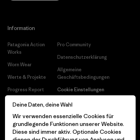
Information
Patagonia Action
Pro Community
Works
Datenschutzerklärung
Worn Wear
Allgemeine
Werte & Projekte
Geschäftsbedingungen
Progress Report
Cookie Einstellungen
Business Unusual
Karriere
Deine Daten, deine Wahl
Klimaziele
Pressekontakt
Wir verwenden essenzielle Cookies für
grundlegende Funktionen unserer Website.
1% For The Planet
Industry program
Diese sind immer aktiv. Optionale Cookies
dienen der Durchführung von Analysen und
Wie wir finanzieren
Affiliate-Programm