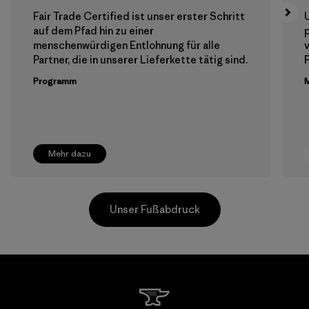
Fair Trade Certified ist unser erster Schritt
auf dem Pfad hin zu einer
menschenwürdigen Entlohnung für alle
Partner, die in unserer Lieferkette tätig sind.
Programm
M
Mehr dazu
Unser Fußabdruck