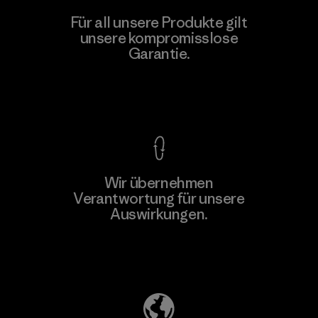
PT Kanindo Makmur Jaya
Für all unsere Produkte gilt
unsere kompromisslose
Factory
M
Garantie.
Kompromisslose Garantie
Wir übernehmen
Mehr dazu
Verantwortung für unsere
Auswirkungen.
Unser Fußabdruck