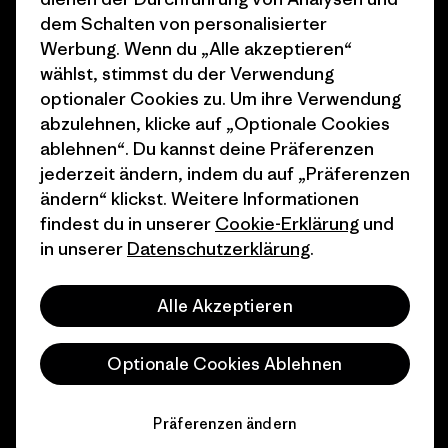
dem Schalten von personalisierter
Geschenkgutscheine
Patagonia Österreich
Werbung. Wenn du „Alle akzeptieren“
Seitenverzeichnis
wählst, stimmst du der Verwendung
Stores in deiner
optionaler Cookies zu. Um ihre Verwendung
Nähe
abzulehnen, klicke auf „Optionale Cookies
ablehnen“. Du kannst deine Präferenzen
jederzeit ändern, indem du auf „Präferenzen
ändern“ klickst. Weitere Informationen
findest du in unserer
Cookie-Erklärung
und
© 2026 Patagonia, Inc. All Rights Reserved.
in unserer
Datenschutzerklärung
.
Alle Akzeptieren
Deutsch
Optionale Cookies Ablehnen
Präferenzen ändern