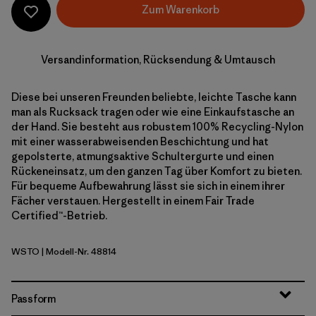
Zum Warenkorb
Versandinformation, Rücksendung & Umtausch
Diese bei unseren Freunden beliebte, leichte Tasche kann
man als Rucksack tragen oder wie eine Einkaufstasche an
der Hand. Sie besteht aus robustem 100% Recycling-Nylon
mit einer wasserabweisenden Beschichtung und hat
gepolsterte, atmungsaktive Schultergurte und einen
Rückeneinsatz, um den ganzen Tag über Komfort zu bieten.
Für bequeme Aufbewahrung lässt sie sich in einem ihrer
Fächer verstauen. Hergestellt in einem Fair Trade
Certified™-Betrieb.
WSTO
| Modell-Nr. 48814
Weathered Stone
Passform