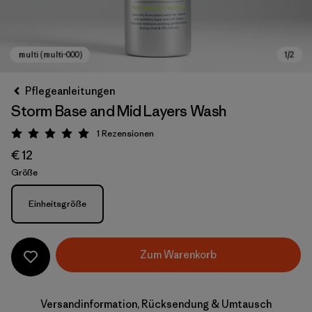
Pflegeanleitungen
Storm Base and Mid Layers Wash
1
Rezensionen
Bewertung: 5 / 5
€ 12
Größe
Größe
Einheitsgröße
multi (multi-000)
Zum Warenkorb
Versandinformation, Rücksendung & Umtausch