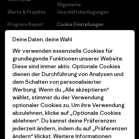
Allgemeine
Werte & Projekte
Geschäftsbedingungen
Progress Report
Cookie Einstellungen
Business Unusual
Karriere
Deine Daten, deine Wahl
Klimaziele
Pressekontakt
Wir verwenden essenzielle Cookies für
grundlegende Funktionen unserer Website.
1% For The Planet
Industry program
Diese sind immer aktiv. Optionale Cookies
dienen der Durchführung von Analysen und
Wie wir finanzieren
Affiliate-Programm
dem Schalten von personalisierter
Geschenkgutscheine
Patagonia Österreich
Werbung. Wenn du „Alle akzeptieren“
Seitenverzeichnis
wählst, stimmst du der Verwendung
Stores in deiner
optionaler Cookies zu. Um ihre Verwendung
Nähe
abzulehnen, klicke auf „Optionale Cookies
ablehnen“. Du kannst deine Präferenzen
jederzeit ändern, indem du auf „Präferenzen
ändern“ klickst. Weitere Informationen