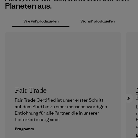
Planeten aus.
Wie wir produzieren
Wo wir produzieren
Fair Trade
Fair Trade Certified ist unser erster Schritt
auf dem Pfad hin zu einer menschenwürdigen
D
Entlohnung für alle Partner, die in unserer
r
Lieferkette tätig sind.
h
Programm
M