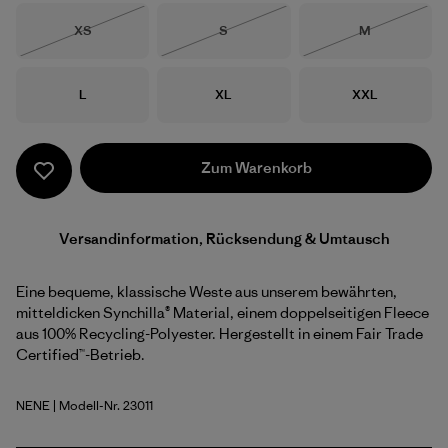
Größe
Größe
Größe
XS
S
M
Nicht lieferbar
Nicht lieferbar
Nicht lieferba
Größe
Größe
Größe
L
XL
XXL
Zum Warenkorb
Versandinformation, Rücksendung & Umtausch
Eine bequeme, klassische Weste aus unserem bewährten,
mitteldicken Synchilla® Material, einem doppelseitigen Fleece
aus 100% Recycling-Polyester. Hergestellt in einem Fair Trade
Certified™-Betrieb.
NENE
| Modell-Nr. 23011
New Navy w/New Navy