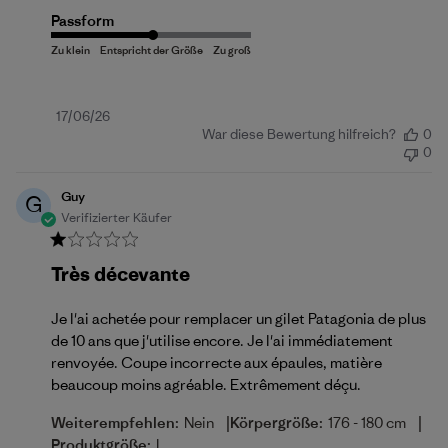
Passform
Veröffentlichungsdatum
17/06/26
War diese Bewertung hilfreich?
0
0
Guy
G
Verifizierter Käufer
Très décevante
Je l'ai achetée pour remplacer un gilet Patagonia de plus
de 10 ans que j'utilise encore. Je l'ai immédiatement
renvoyée. Coupe incorrecte aux épaules, matière
beaucoup moins agréable. Extrêmement déçu.
|
|
Weiterempfehlen:
Nein
Körpergröße:
176 - 180 cm
Produktgröße:
L