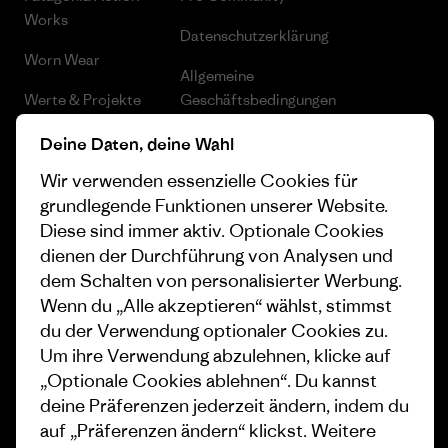
Works
Datenschutzerklärung
Worn Wear
Allgemeine
Werte & Projekte
Geschäftsbedingungen
Progress Report
Cookie Einstellungen
Deine Daten, deine Wahl
Wir verwenden essenzielle Cookies für
Business Unusual
Karriere
grundlegende Funktionen unserer Website.
Klimaziele
Pressekontakt
Diese sind immer aktiv. Optionale Cookies
dienen der Durchführung von Analysen und
1% For The Planet
Industry program
dem Schalten von personalisierter Werbung.
Wie wir finanzieren
Affiliate-Programm
Wenn du „Alle akzeptieren“ wählst, stimmst
du der Verwendung optionaler Cookies zu.
Geschenkgutscheine
Patagonia Österreich
Um ihre Verwendung abzulehnen, klicke auf
Seitenverzeichnis
„Optionale Cookies ablehnen“. Du kannst
Stores in deiner Nähe
deine Präferenzen jederzeit ändern, indem du
auf „Präferenzen ändern“ klickst. Weitere