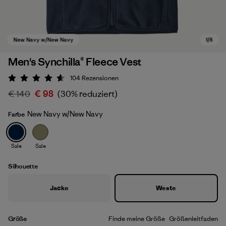
Men's Synchilla® Fleece Vest
104
Rezensionen
Bewertung: 4.6 / 5
€ 140
€ 98
(30% reduziert)
New Navy w/New Navy
Farbe
Sale
Sale
New Navy w/New Navy
Silhouette
Jacke
Weste
Größe
Finde meine Größe
Größenleitfaden