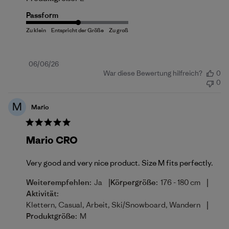
Passform
Veröffentlichungsdatum
06/06/26
War diese Bewertung hilfreich?
0
0
M
Mario
Mario CRO
Very good and very nice product. Size M fits perfectly.
|
|
Weiterempfehlen:
Ja
Körpergröße:
176 - 180 cm
Aktivität:
|
Klettern, Casual, Arbeit, Ski/Snowboard, Wandern
Produktgröße:
M