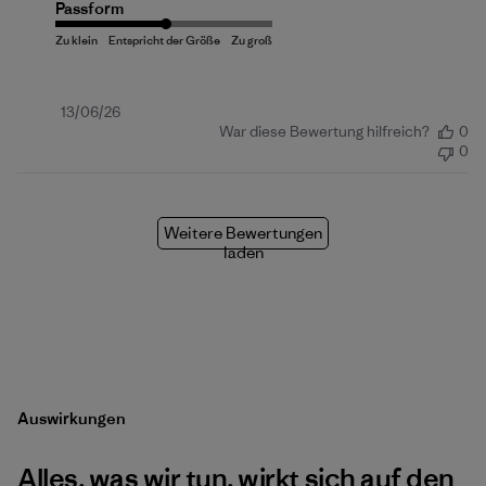
Passform
Veröffentlichungsdatum
13/06/26
War diese Bewertung hilfreich?
0
0
Weitere Bewertungen
laden
Auswirkungen
Alles, was wir tun, wirkt sich auf den