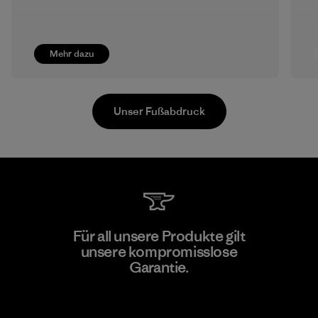
Mehr dazu
Unser Fußabdruck
Formosa Taffeta Co., Ltd.
Für all unsere Produkte gilt
unsere kompromisslose
Material-supplier
F
Garantie.
Kompromisslose Garantie