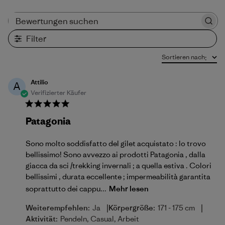
Bewertungen suchen
Filter
Sortieren nach
:
Attilio
A
Verifizierter Käufer
Patagonia
Sono molto soddisfatto del gilet acquistato : lo trovo
bellissimo! Sono avvezzo ai prodotti Patagonia , dalla
giacca da sci /trekking invernali ; a quella estiva . Colori
bellissimi , durata eccellente ; impermeabilità garantita
soprattutto dei cappu...
Mehr lesen
|
|
Weiterempfehlen:
Ja
Körpergröße:
171 - 175 cm
Aktivität:
Pendeln, Casual, Arbeit