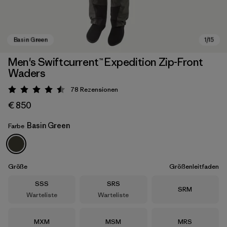
Men's Swiftcurrent™ Expedition Zip-Front
Waders
78
Rezensionen
Bewertung: 4.5 / 5
€ 850
Basin Green
Farbe
Basin Green
Größe
Größenleitfaden
Größe
Größe
SSS
SRS
Größe
SRM
Warteliste
Warteliste
Größe
Größe
Größe
MXM
MSM
MRS