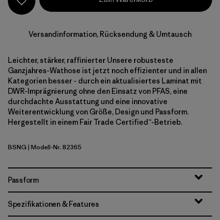
Versandinformation, Rücksendung & Umtausch
Leichter, stärker, raffinierter Unsere robusteste
Ganzjahres-Wathose ist jetzt noch effizienter und in allen
Kategorien besser - durch ein aktualisiertes Laminat mit
DWR-Imprägnierung ohne den Einsatz von PFAS, eine
durchdachte Ausstattung und eine innovative
Weiterentwicklung von Größe, Design und Passform.
Hergestellt in einem Fair Trade Certified™-Betrieb.
BSNG
| Modell-Nr. 82365
Basin Green
Passform
Spezifikationen & Features