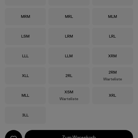
Größe
Größe
Größe
MRM
MRL
MLM
Größe
Größe
Größe
LSM
LRM
LRL
Größe
Größe
Größe
LLL
LLM
XRM
Größe
2RM
Größe
Größe
XLL
2RL
Warteliste
Größe
XSM
Größe
Größe
MLL
XRL
Warteliste
Größe
3LL
Zum Warenkorb