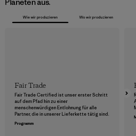
Planeten aus.
Wie wir produzieren
Wo wir produzieren
Fair Trade
Fair Trade Certified ist unser erster Schritt
auf dem Pfad hin zu einer
menschenwürdigen Entlohnung für alle
M
Partner, die in unserer Lieferkette tätig sind.
M
Programm