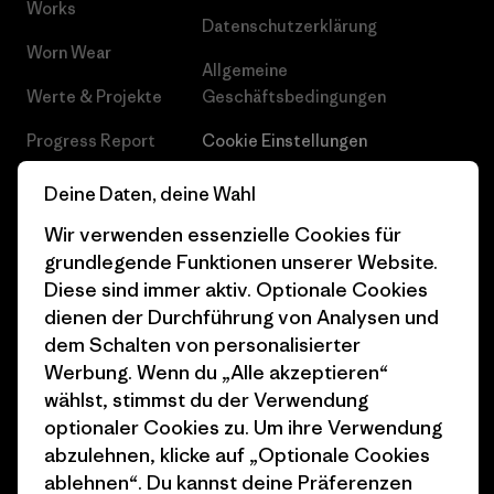
Works
Datenschutzerklärung
Worn Wear
Allgemeine
Werte & Projekte
Geschäftsbedingungen
Progress Report
Cookie Einstellungen
Business Unusual
Karriere
Deine Daten, deine Wahl
Klimaziele
Pressekontakt
Wir verwenden essenzielle Cookies für
grundlegende Funktionen unserer Website.
1% For The Planet
Industry program
Diese sind immer aktiv. Optionale Cookies
dienen der Durchführung von Analysen und
Wie wir finanzieren
Affiliate-Programm
dem Schalten von personalisierter
Geschenkgutscheine
Patagonia Österreich
Werbung. Wenn du „Alle akzeptieren“
Seitenverzeichnis
wählst, stimmst du der Verwendung
Stores in deiner
optionaler Cookies zu. Um ihre Verwendung
Nähe
abzulehnen, klicke auf „Optionale Cookies
ablehnen“. Du kannst deine Präferenzen