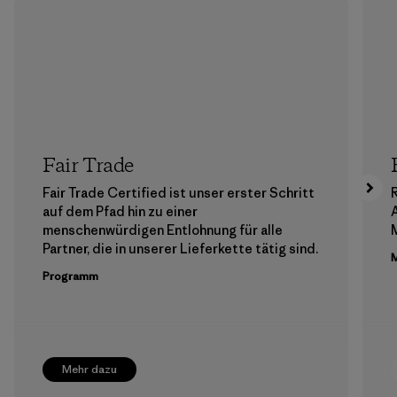
Fair Trade
Fair Trade Certified ist unser erster Schritt
auf dem Pfad hin zu einer
menschenwürdigen Entlohnung für alle
M
Partner, die in unserer Lieferkette tätig sind.
M
Programm
Mehr dazu