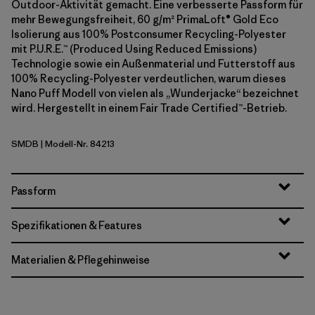
Outdoor-Aktivität gemacht. Eine verbesserte Passform für
mehr Bewegungsfreiheit, 60 g/m² PrimaLoft® Gold Eco
Isolierung aus 100% Postconsumer Recycling-Polyester
mit P.U.R.E.™ (Produced Using Reduced Emissions)
Technologie sowie ein Außenmaterial und Futterstoff aus
100% Recycling-Polyester verdeutlichen, warum dieses
Nano Puff Modell von vielen als „Wunderjacke“ bezeichnet
wird. Hergestellt in einem Fair Trade Certified™-Betrieb.
SMDB
| Modell-Nr. 84213
Smolder Blue
Passform
Spezifikationen & Features
Materialien & Pflegehinweise