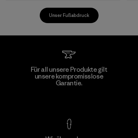
Unser Fußabdruck
PrimaLoft, Inc.
Für all unsere Produkte gilt
unsere kompromisslose
Material-supplier
F
Garantie.
Kompromisslose Garantie