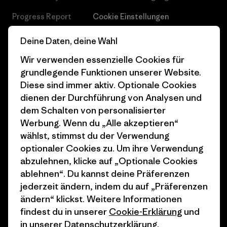
Progress Report
Cookie Einstellungen
Business Unusual
Karriere
Deine Daten, deine Wahl
Klimaziele
Pressekontakt
Wir verwenden essenzielle Cookies für
grundlegende Funktionen unserer Website.
1% For The Planet
Industry program
Diese sind immer aktiv. Optionale Cookies
dienen der Durchführung von Analysen und
Wie wir finanzieren
Affiliate-Programm
dem Schalten von personalisierter
Geschenkgutscheine
Patagonia Österreich
Werbung. Wenn du „Alle akzeptieren“
Seitenverzeichnis
wählst, stimmst du der Verwendung
Stores in deiner
optionaler Cookies zu. Um ihre Verwendung
Nähe
abzulehnen, klicke auf „Optionale Cookies
ablehnen“. Du kannst deine Präferenzen
jederzeit ändern, indem du auf „Präferenzen
ändern“ klickst. Weitere Informationen
findest du in unserer
Cookie-Erklärung
und
© 2026 Patagonia, Inc. All Rights Reserved.
in unserer
Datenschutzerklärung
.