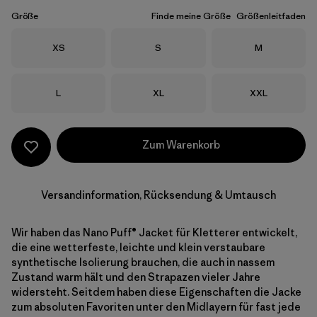
Größe
Finde meine Größe
Größenleitfaden
Größe
Größe
Größe
XS
S
M
Größe
Größe
Größe
L
XL
XXL
Zum Warenkorb
Versandinformation, Rücksendung & Umtausch
Wir haben das Nano Puff® Jacket für Kletterer entwickelt,
die eine wetterfeste, leichte und klein verstaubare
synthetische Isolierung brauchen, die auch in nassem
Zustand warm hält und den Strapazen vieler Jahre
widersteht. Seitdem haben diese Eigenschaften die Jacke
zum absoluten Favoriten unter den Midlayern für fast jede