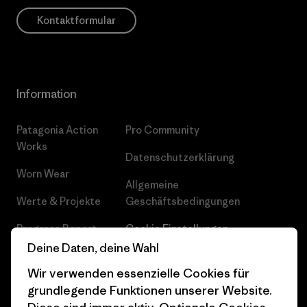
Kontaktformular
Information
Patagonia Action
Pro Community
Works
Datenschutzerklärung
Worn Wear
Allgemeine
Werte & Projekte
Geschäftsbedingungen
Progress Report
Cookie Einstellungen
Deine Daten, deine Wahl
Business Unusual
Karriere
Wir verwenden essenzielle Cookies für
Klimaziele
Pressekontakt
grundlegende Funktionen unserer Website.