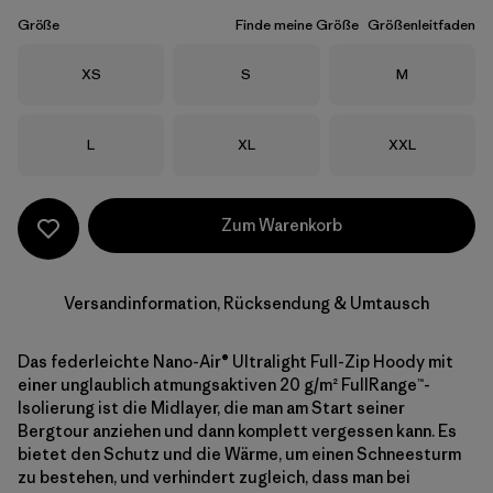
Größe
Finde meine Größe
Größenleitfaden
Größe
Größe
Größe
XS
S
M
Größe
Größe
Größe
L
XL
XXL
Zum Warenkorb
Versandinformation, Rücksendung & Umtausch
Das federleichte Nano-Air® Ultralight Full-Zip Hoody mit
einer unglaublich atmungsaktiven 20 g/m² FullRange™-
Isolierung ist die Midlayer, die man am Start seiner
Bergtour anziehen und dann komplett vergessen kann. Es
bietet den Schutz und die Wärme, um einen Schneesturm
zu bestehen, und verhindert zugleich, dass man bei