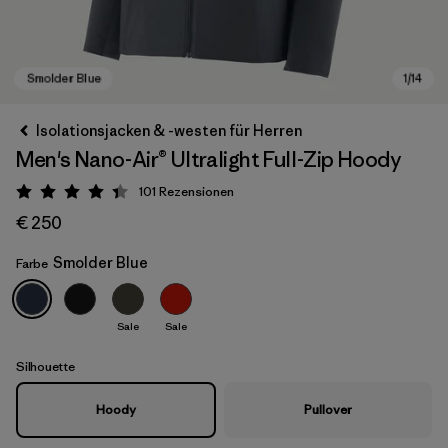
Isolationsjacken & -westen für Herren
Men's Nano-Air® Ultralight Full-Zip Hoody
101
Rezensionen
Bewertung: 4.4 / 5
€ 250
Smolder Blue
Farbe
Smolder Blue
Sale
Sale
Silhouette
Hoody
Pullover