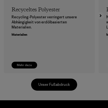
Recyceltes Polyester
Recycling-Polyester verringert unsere
Abhängigkeit von erdölbasierten
Materialien.
Materialien
M
Mehr dazu
Unser Fußabdruck