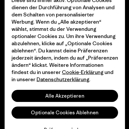
Diese sind immer aktiv. Optionale Cookies
1% For The Planet
Industry program
dienen der Durchführung von Analysen und
Wie wir finanzieren
Affiliate-Programm
dem Schalten von personalisierter
Werbung. Wenn du „Alle akzeptieren“
Geschenkgutscheine
Patagonia Österreich
wählst, stimmst du der Verwendung
Seitenverzeichnis
optionaler Cookies zu. Um ihre Verwendung
Stores in deiner
abzulehnen, klicke auf „Optionale Cookies
Nähe
ablehnen“. Du kannst deine Präferenzen
jederzeit ändern, indem du auf „Präferenzen
ändern“ klickst. Weitere Informationen
findest du in unserer
Cookie-Erklärung
und
in unserer
Datenschutzerklärung
.
© 2026 Patagonia, Inc. All Rights Reserved.
Alle Akzeptieren
Deutsch
Optionale Cookies Ablehnen