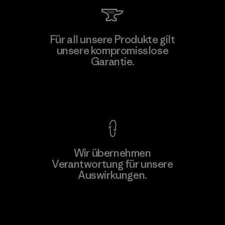
Teijin Frontier Co., Ltd.
Für all unsere Produkte gilt
unsere kompromisslose
Material-supplier
Garantie.
F
Kompromisslose Garantie
Wir übernehmen
Mehr dazu
Verantwortung für unsere
Auswirkungen.
Unser Fußabdruck