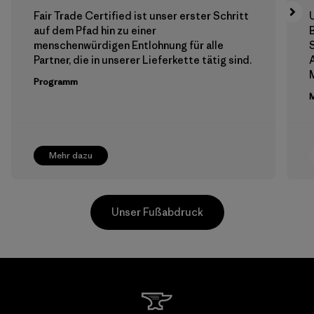
Fair Trade Certified ist unser erster Schritt
auf dem Pfad hin zu einer
menschenwürdigen Entlohnung für alle
Partner, die in unserer Lieferkette tätig sind.
A
Programm
M
Mehr dazu
Unser Fußabdruck