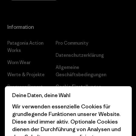
Information
Patagonia Action
Pro Community
Works
Datenschutzerklärung
Worn Wear
Allgemeine
Werte & Projekte
Geschäftsbedingungen
Progress Report
Cookie Einstellungen
Deine Daten, deine Wahl
Business Unusual
Karriere
Wir verwenden essenzielle Cookies für
Klimaziele
Pressekontakt
grundlegende Funktionen unserer Website.
Diese sind immer aktiv. Optionale Cookies
1% For The Planet
Industry program
dienen der Durchführung von Analysen und
Wie wir finanzieren
Affiliate-Programm