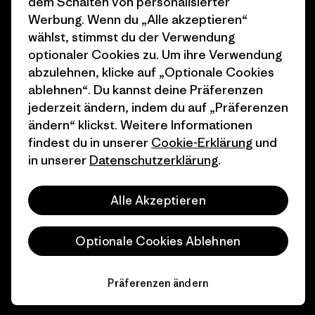
dem Schalten von personalisierter
Werbung. Wenn du „Alle akzeptieren“
Geschenkgutscheine
Patagonia Österreich
wählst, stimmst du der Verwendung
Seitenverzeichnis
optionaler Cookies zu. Um ihre Verwendung
Stores in deiner
abzulehnen, klicke auf „Optionale Cookies
Nähe
ablehnen“. Du kannst deine Präferenzen
jederzeit ändern, indem du auf „Präferenzen
ändern“ klickst. Weitere Informationen
findest du in unserer
Cookie-Erklärung
und
in unserer
Datenschutzerklärung
.
© 2026 Patagonia, Inc. All Rights Reserved.
Alle Akzeptieren
Deutsch
Optionale Cookies Ablehnen
Präferenzen ändern