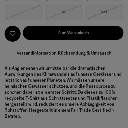
Größe
Größe
Größe
L
XL
XXL
Nicht lieferbar
Nicht lieferbar
Nicht lieferba
Zum Warenkorb
Versandinformation, Rücksendung & Umtausch
Als Angler sehen wir unmittelbar die dramatischen
Auswirkungen des Klimawandels auf unsere Gewässer und
letztlich auf unseren Planeten. Wir müssen unsere
heimischen Gewässer schützen, und die Ressourcen zu
schonen dabei ist ein erster Schritt. Da dieses zu 100%
recycelte T-Shirt aus Schnittresten und Plastikflaschen
hergestellt wird, reduziert es unsere Abhängigkeit von
Rohstoffen. Hergestellt in einem Fair Trade Certified™-
Betrieb.