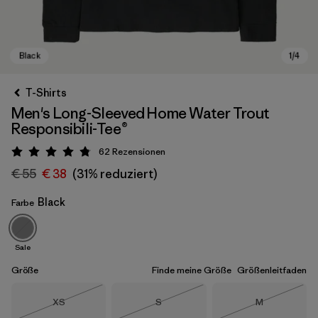
T-Shirts
Men's Long-Sleeved Home Water Trout
Responsibili-Tee®
62
Rezensionen
Bewertung: 4.8 / 5
€ 55
€ 38
(31% reduziert)
Black
Farbe
Black
Sale
Größe
Finde meine Größe
Größenleitfaden
Größe
Größe
Größe
XS
S
M
Nicht lieferbar
Nicht lieferbar
Nicht lieferba