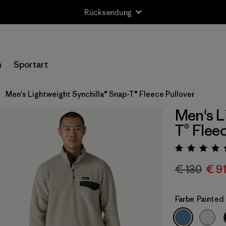
Rücksendung
n
Sportart
Men's Lightweight Synchilla® Snap-T® Fleece Pullover
Men's L
T® Flee
Bewert
€ 130
€ 9
Farbe
Painted 