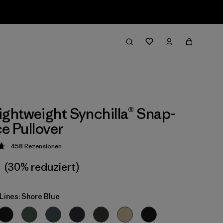
ightweight Synchilla® Snap-
ce Pullover
458
Rezensionen
ung: 4.7 / 5
1
(30% reduziert)
Lines: Shore Blue