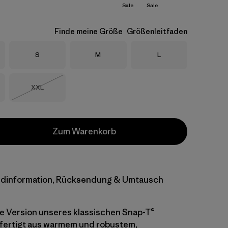
Sale
Sale
Finde meine Größe
Größenleitfaden
Größe
Größe
Größe
S
M
L
Größe
XXL
Nicht lieferbar
Zum Warenkorb
dinformation, Rücksendung & Umtausch
re Version unseres klassischen Snap-T®
efertigt aus warmem und robustem,