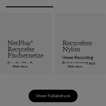
NetPlus®
Recyceltes
Recycelte
Nylon
Fischernetze
Unser Recycling-
Nylon stammt aus
Das NetPlus®-
Mehr dazu
Mehr dazu
postindustriellen
Material wird zu
Faserresten,
100 % aus
Ausschuss von
recycelten,
Webereien und
ausrangierten
recycelten
Fischernetzen
Unser Fußabdruck
Postconsumer-
hergestellt, die von
Materialien.
Fischereigemeind