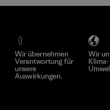
en auf der ganzen
Materialien
Welt gesammelt
Pettenati
Formosa
wurden.
Textil
Material-supplier
Materialien
Factory
Mehr dazu
Mehr dazu
Wir übernehmen
Wir un
Verantwortung für
Klima-
unsere
Umwel
Auswirkungen.
Besuche Pat
Unser Fußabdruck