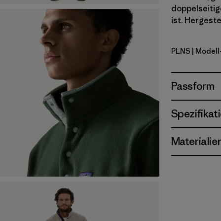
doppelseitig
ist. Hergeste
PLNS
| Modell
Painted Li
Passform
Spezifikat
Materialie