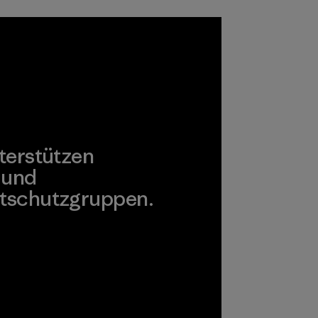
verwenden.
Materialien
terstützen
 und
tschutzgruppen.
agonia Action Works