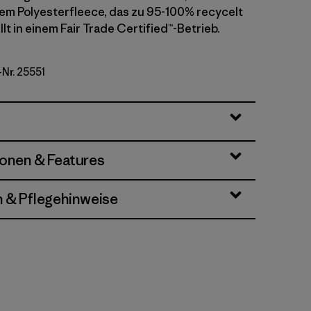
em Polyesterfleece, das zu 95-100% recycelt
llt in einem Fair Trade Certified™-Betrieb.
-Nr. 25551
nes: Shore Blue
ionen & Features
n & Pflegehinweise