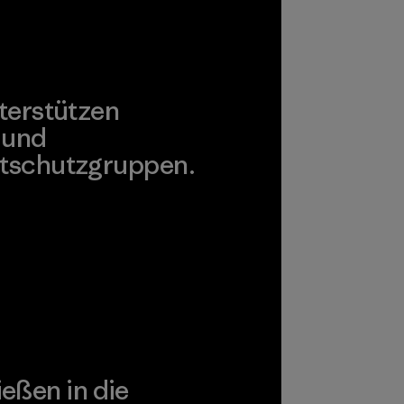
terstützen
 und
tschutzgruppen.
agonia Action Works
ießen in die