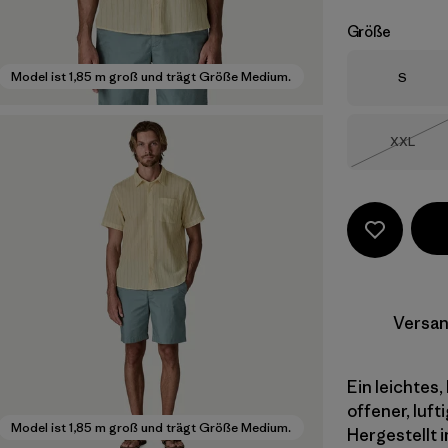
Größe
Größe
Model ist 1,85 m groß und trägt Größe Medium.
S
Größe
XXL
Nicht li
Versan
Ein leichtes
offener, luf
Model ist 1,85 m groß und trägt Größe Medium.
Hergestellt i