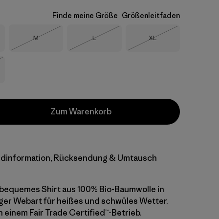
Finde meine Größe
Größenleitfaden
Größe
Größe
Größe
M
L
XL
Nicht lieferbar
Nicht lieferbar
Nicht lieferbar
eferbar
Zum Warenkorb
dinformation, Rücksendung & Umtausch
, bequemes Shirt aus 100% Bio-Baumwolle in
tiger Webart für heißes und schwüles Wetter.
n einem Fair Trade Certified™-Betrieb.