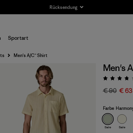
Rücksendung
n
Sportart
rts
Men's A/C™ Shirt
Men's A
Bewert
€ 90
€ 63
Farbe
Harmony
Sale
Sale