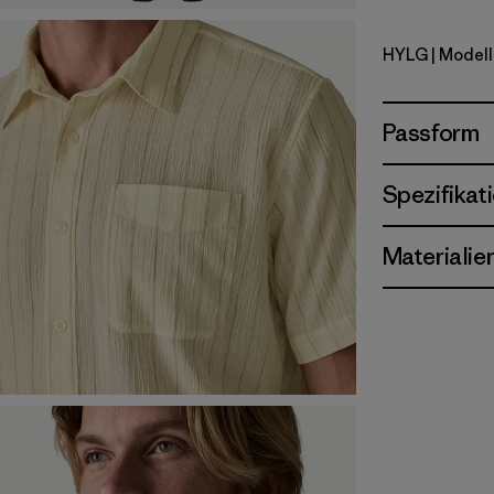
HYLG
| Modell
Harmony: 
Passform
Spezifikat
Materialie