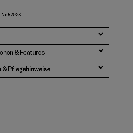
-Nr. 52923
Lichen Green
ionen & Features
n & Pflegehinweise