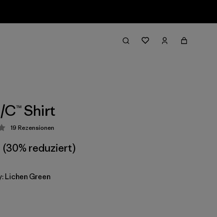
/C™ Shirt
19
Rezensionen
ung: 3.8 / 5
(30% reduziert)
: Lichen Green