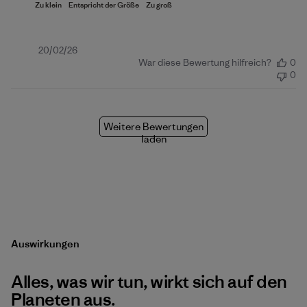
Veröffentlichungsdatum
20/02/26
War diese Bewertung hilfreich?
0
0
Weitere Bewertungen
laden
Auswirkungen
Alles, was wir tun, wirkt sich auf den
Planeten aus.