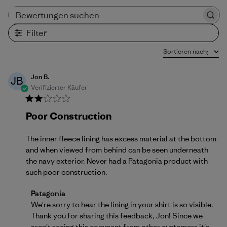
Bewertungen suchen
Filter
Sortieren nach
:
Jon B.
JB
Verifizierter Käufer
Poor Construction
The inner fleece lining has excess material at the bottom
and when viewed from behind can be seen underneath
the navy exterior. Never had a Patagonia product with
such poor construction.
Kommentare des Store-Besitzers zu {{Reviewer_nam
Patagonia
We're sorry to hear the lining in your shirt is so visible. 
Thank you for sharing this feedback, Jon! Since we 
aren't seeing this comment from other customers it's 