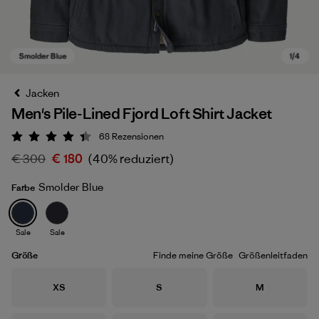
Jacken
Men's Pile-Lined Fjord Loft Shirt Jacket
68
Rezensionen
Bewertung: 4.4 / 5
€ 300
€ 180
(40% reduziert)
Smolder Blue
Farbe
Smolder Blue
Sale
Sale
Größe
Finde meine Größe
Größenleitfaden
Größe
Größe
Größe
XS
S
M