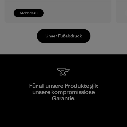
Mehr dazu
Unser Fußabdruck
Formosa Taffeta Co., Ltd.
Für all unsere Produkte gilt
unsere kompromisslose
Material-supplier
Garantie.
F
Kompromisslose Garantie