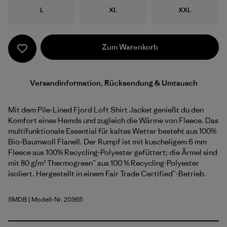
Größe
Größe
Größe
L
XL
XXL
Zum Warenkorb
Versandinformation, Rücksendung & Umtausch
Mit dem Pile-Lined Fjord Loft Shirt Jacket genießt du den
Komfort eines Hemds und zugleich die Wärme von Fleece. Das
multifunktionale Essential für kaltes Wetter besteht aus 100%
Bio-Baumwoll Flanell. Der Rumpf ist mit kuscheligem 6 mm
Fleece aus 100% Recycling-Polyester gefüttert; die Ärmel sind
mit 80 g/m² Thermogreen™ aus 100 % Recycling-Polyester
isoliert. Hergestellt in einem Fair Trade Certified™-Betrieb.
SMDB
| Modell-Nr. 20365
Smolder Blue