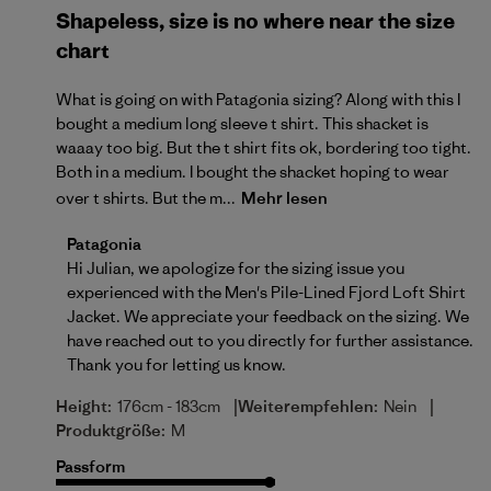
Shapeless, size is no where near the size
chart
What is going on with Patagonia sizing? Along with this I
bought a medium long sleeve t shirt. This shacket is
waaay too big. But the t shirt fits ok, bordering too tight.
Both in a medium. I bought the shacket hoping to wear
over t shirts. But the m...
Mehr lesen
Kommentare des Store-Besitzers zu {{Reviewer_nam
Patagonia
Hi Julian, we apologize for the sizing issue you 
experienced with the Men's Pile-Lined Fjord Loft Shirt 
Jacket. We appreciate your feedback on the sizing. We 
have reached out to you directly for further assistance. 
Thank you for letting us know.
|
|
Height:
176cm - 183cm
Weiterempfehlen:
Nein
Produktgröße:
M
Passform