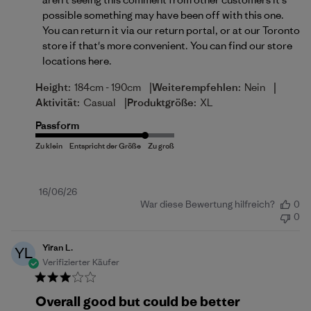
possible something may have been off with this one. 
You can return it via our return portal, or at our Toronto 
store if that's more convenient. You can find our store 
locations 
here
.
|
|
Height:
184cm - 190cm
Weiterempfehlen:
Nein
|
Aktivität:
Casual
Produktgröße:
XL
Passform
Veröffentlichungsdatum
16/06/26
War diese Bewertung hilfreich?
0
0
Yiran L.
YL
Verifizierter Käufer
Overall good but could be better