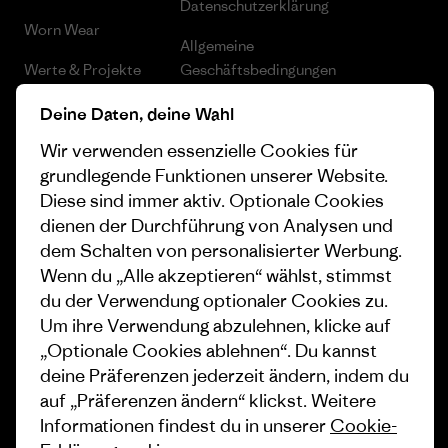
Datenschutzerklärung
Worn Wear
Allgemeine
Werte & Projekte
Geschäftsbedingungen
Progress Report
Cookie Einstellungen
Deine Daten, deine Wahl
Wir verwenden essenzielle Cookies für
Business Unusual
Karriere
grundlegende Funktionen unserer Website.
Klimaziele
Pressekontakt
Diese sind immer aktiv. Optionale Cookies
dienen der Durchführung von Analysen und
1% For The Planet
Industry program
dem Schalten von personalisierter Werbung.
Wie wir finanzieren
Affiliate-Programm
Wenn du „Alle akzeptieren“ wählst, stimmst
du der Verwendung optionaler Cookies zu.
Geschenkgutscheine
Patagonia Österreich
Um ihre Verwendung abzulehnen, klicke auf
Seitenverzeichnis
„Optionale Cookies ablehnen“. Du kannst
Stores in deiner Nähe
deine Präferenzen jederzeit ändern, indem du
auf „Präferenzen ändern“ klickst. Weitere
Informationen findest du in unserer
Cookie-