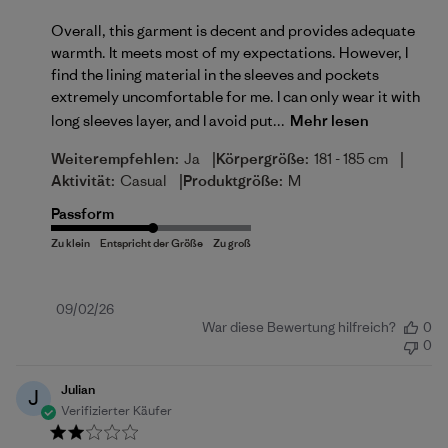
Overall, this garment is decent and provides adequate
warmth. It meets most of my expectations. However, I
find the lining material in the sleeves and pockets
extremely uncomfortable for me. I can only wear it with
long sleeves layer, and I avoid put...
Mehr lesen
|
|
Weiterempfehlen:
Ja
Körpergröße:
181 - 185 cm
|
Aktivität:
Casual
Produktgröße:
M
Passform
Veröffentlichungsdatum
09/02/26
War diese Bewertung hilfreich?
0
0
Julian
J
Verifizierter Käufer