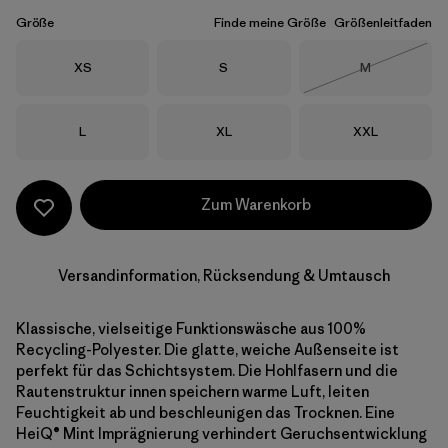
Größe
Finde meine Größe
Größenleitfaden
Größe
Größe
Größe
XS
S
M
Nicht lieferba
Größe
Größe
Größe
L
XL
XXL
Zum Warenkorb
Versandinformation, Rücksendung & Umtausch
Klassische, vielseitige Funktionswäsche aus 100%
Recycling-Polyester. Die glatte, weiche Außenseite ist
perfekt für das Schichtsystem. Die Hohlfasern und die
Rautenstruktur innen speichern warme Luft, leiten
Feuchtigkeit ab und beschleunigen das Trocknen. Eine
HeiQ® Mint Imprägnierung verhindert Geruchsentwicklung