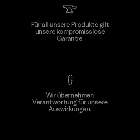
MAS Active (Pvt) Ltd - Sleekline
Für all unsere Produkte gilt
unsere kompromisslose
Factory
Garantie.
Kompromisslose Garantie
Wir übernehmen
Mehr dazu
Verantwortung für unsere
Auswirkungen.
Unser Fußabdruck