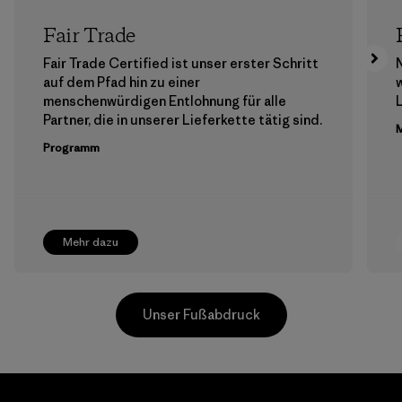
Fair Trade
Fair Trade Certified ist unser erster Schritt
auf dem Pfad hin zu einer
menschenwürdigen Entlohnung für alle
Partner, die in unserer Lieferkette tätig sind.
M
Programm
Mehr dazu
Unser Fußabdruck