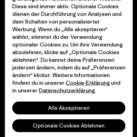
1% For The Planet
Industry program
Diese sind immer aktiv. Optionale Cookies
dienen der Durchführung von Analysen und
Wie wir finanzieren
Affiliate-Programm
dem Schalten von personalisierter
Geschenkgutscheine
Patagonia Österreich
Werbung. Wenn du „Alle akzeptieren“
Seitenverzeichnis
wählst, stimmst du der Verwendung
Stores in deiner
optionaler Cookies zu. Um ihre Verwendung
Nähe
abzulehnen, klicke auf „Optionale Cookies
ablehnen“. Du kannst deine Präferenzen
jederzeit ändern, indem du auf „Präferenzen
ändern“ klickst. Weitere Informationen
findest du in unserer
Cookie-Erklärung
und
© 2026 Patagonia, Inc. All Rights Reserved.
in unserer
Datenschutzerklärung
.
Alle Akzeptieren
Deutsch
Optionale Cookies Ablehnen