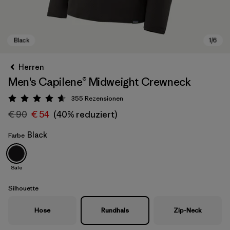
Herren
Men's Capilene® Midweight Crewneck
355
Rezensionen
Bewertung: 4.6 / 5
€ 90
€ 54
(40% reduziert)
Black
Farbe
Black
Sale
Silhouette
Hose
Rundhals
Zip-Neck