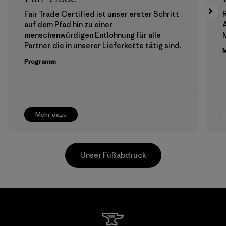
Fair Trade Certified ist unser erster Schritt
auf dem Pfad hin zu einer
menschenwürdigen Entlohnung für alle
M
Partner, die in unserer Lieferkette tätig sind.
M
Programm
Mehr dazu
Unser Fußabdruck