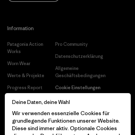
Information
Patagonia Action
Pro Community
Works
Datenschutzerklärung
Worn Wear
Allgemeine
Werte & Projekte
Geschäftsbedingungen
Progress Report
Cookie Einstellungen
Business Unusual
Karriere
Deine Daten, deine Wahl
Klimaziele
Pressekontakt
Wir verwenden essenzielle Cookies für
grundlegende Funktionen unserer Website.
1% For The Planet
Industry program
Diese sind immer aktiv. Optionale Cookies