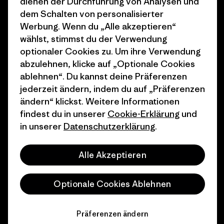
dienen der Durchführung von Analysen und
Wie wir finanzieren
Affiliate-Programm
dem Schalten von personalisierter
Geschenkgutscheine
Patagonia Österreich
Werbung. Wenn du „Alle akzeptieren“
Seitenverzeichnis
wählst, stimmst du der Verwendung
Stores in deiner
optionaler Cookies zu. Um ihre Verwendung
Nähe
abzulehnen, klicke auf „Optionale Cookies
ablehnen“. Du kannst deine Präferenzen
jederzeit ändern, indem du auf „Präferenzen
ändern“ klickst. Weitere Informationen
findest du in unserer
Cookie-Erklärung
und
© 2026 Patagonia, Inc. All Rights Reserved.
in unserer
Datenschutzerklärung
.
Alle Akzeptieren
Deutsch
Optionale Cookies Ablehnen
Präferenzen ändern