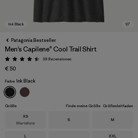
Patagonia Bestseller
Men's Capilene® Cool Trail Shirt
39
Rezensionen
Bewertung: 4.4 / 5
€ 50
Ink Black
Farbe
Ink Black
Größe
Finde meine Größe
Größenleitfaden
Größe
XS
Größe
Größe
S
M
Warteliste
Größe
Größe
L
XXL