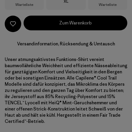
Größe
XL
Warteliste
Warteliste
Zum Warenkorb
Versandinformation, Rücksendung & Umtausch
Unser atmungsaktivstes Funktions-Shirt vereint
baumwollähnliche Weichheit und effiziente Nässeableitung
für ganztägigen Komfort und Vielseitigkeit in den Bergen
oder bei sonstigen Einsätzen. Alle Capilene® Cool Trail
Modelle sind dafür konzipiert, das Mikroklima des Körpers
zu regulieren und den ganzen Tag über Komfort zu bieten;
ihr Jerseystoff aus 85% Recycling-Polyester und 15%
TENCEL™ Lyocell mit HeiQ® Mint-Geruchshemmer und
einer offenen Strick-Konstruktion leitet Schweiß von der
Haut ab und hält sie kühl. Hergestellt in einem Fair Trade
Certified™-Betrieb.