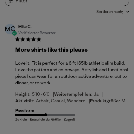
Filter
Sortieren nach
:
Mike C.
MC
Verifizierter Bewerter
More shirts like this please
Love it. Fit is perfect for a 6 ft 165lb athletic slim build.
Love the pattern and colorways. A stylish and functional
piece I can wear for an outdoor active adventure, out to
dinner, or to work
|
|
Height:
5'10 - 6'0
Weiterempfehlen:
Ja
|
Aktivität:
Arbeit, Casual, Wandern
Produktgröße:
M
Passform