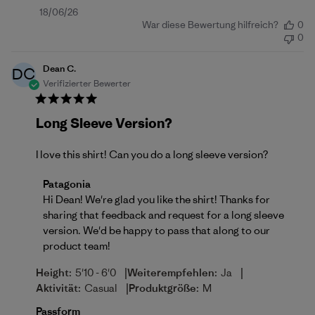
Veröffentlichungsdatum
18/06/26
War diese Bewertung hilfreich?
0
0
Dean C.
DC
Verifizierter Bewerter
Long Sleeve Version?
I love this shirt! Can you do a long sleeve version?
Kommentare des Store-Besitzers zu {{Reviewer_na
Patagonia
Hi Dean! We're glad you like the shirt! Thanks for 
sharing that feedback and request for a long sleeve 
version. We'd be happy to pass that along to our 
product team!
|
|
Height:
5'10 - 6'0
Weiterempfehlen:
Ja
|
Aktivität:
Casual
Produktgröße:
M
Passform