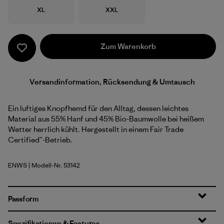
Größe
Größe
XL
XXL
Zum Warenkorb
Versandinformation, Rücksendung & Umtausch
Ein luftiges Knopfhemd für den Alltag, dessen leichtes
Material aus 55% Hanf und 45% Bio-Baumwolle bei heißem
Wetter herrlich kühlt. Hergestellt in einem Fair Trade
Certified™-Betrieb.
ENWS
| Modell-Nr. 53142
Earthen: Weathered Stone
Passform
Spezifikationen & Features