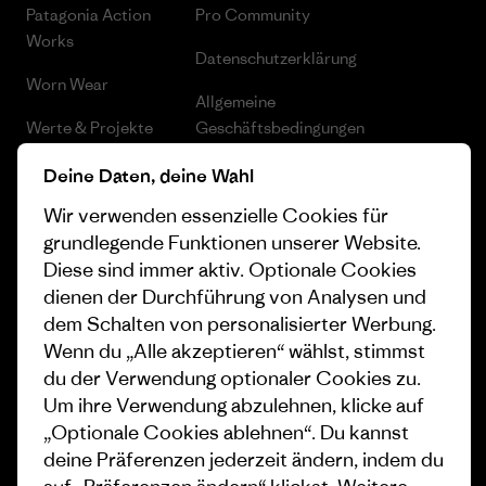
Patagonia Action
Pro Community
Works
Datenschutzerklärung
Worn Wear
Allgemeine
Werte & Projekte
Geschäftsbedingungen
Progress Report
Cookie Einstellungen
Deine Daten, deine Wahl
Wir verwenden essenzielle Cookies für
Business Unusual
Karriere
grundlegende Funktionen unserer Website.
Klimaziele
Pressekontakt
Diese sind immer aktiv. Optionale Cookies
dienen der Durchführung von Analysen und
1% For The Planet
Industry program
dem Schalten von personalisierter Werbung.
Wie wir finanzieren
Affiliate-Programm
Wenn du „Alle akzeptieren“ wählst, stimmst
du der Verwendung optionaler Cookies zu.
Geschenkgutscheine
Patagonia Österreich
Um ihre Verwendung abzulehnen, klicke auf
Seitenverzeichnis
„Optionale Cookies ablehnen“. Du kannst
Stores in deiner Nähe
deine Präferenzen jederzeit ändern, indem du