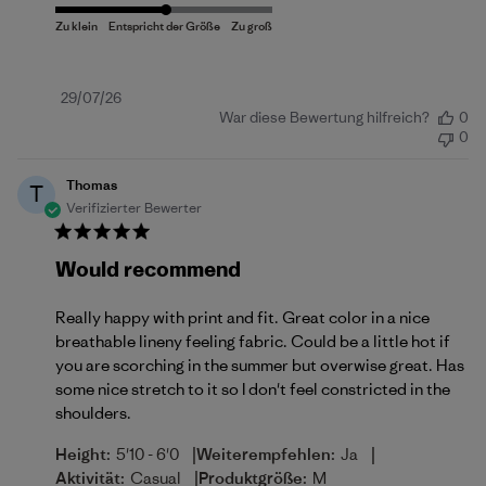
Veröffentlichungsdatum
29/07/26
War diese Bewertung hilfreich?
0
0
Thomas
T
Verifizierter Bewerter
Would recommend
Really happy with print and fit. Great color in a nice
breathable lineny feeling fabric. Could be a little hot if
you are scorching in the summer but overwise great. Has
some nice stretch to it so I don't feel constricted in the
shoulders.
|
|
Height:
5'10 - 6'0
Weiterempfehlen:
Ja
|
Aktivität:
Casual
Produktgröße:
M