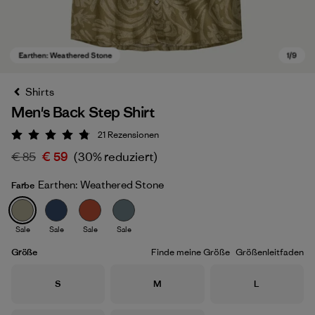
Shirts
Men's Back Step Shirt
21
Rezensionen
Bewertung: 4.8 / 5
€ 85
€ 59
(30% reduziert)
Earthen: Weathered Stone
Farbe
Earthen: Weathered Stone
Sale
Sale
Sale
Sale
Größe
Finde meine Größe
Größenleitfaden
Größe
Größe
Größe
S
M
L