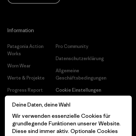
Information
Patagonia Action
Pro Community
Works
Datenschutzerklärung
Worn Wear
Allgemeine
Werte & Projekte
Geschäftsbedingungen
Progress Report
Cookie Einstellungen
Business Unusual
Karriere
Deine Daten, deine Wahl
Klimaziele
Pressekontakt
Wir verwenden essenzielle Cookies für
grundlegende Funktionen unserer Website.
1% For The Planet
Industry program
Diese sind immer aktiv. Optionale Cookies