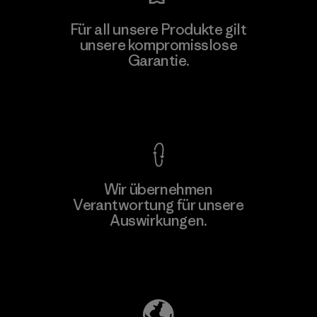
Hirdaramani Industries (Pvt)
Für all unsere Produkte gilt
Ltd. - Kahathuduwa
unsere kompromisslose
M
Garantie.
Factory
Kompromisslose Garantie
Wir übernehmen
Mehr dazu
Verantwortung für unsere
Auswirkungen.
Unser Fußabdruck