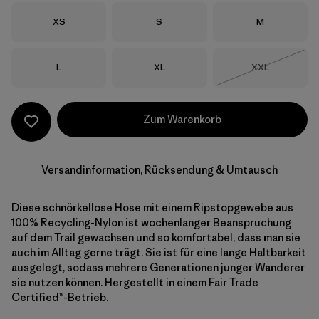
Größe
Größe
Größe
XS
S
M
Größe
Größe
Größe
L
XL
XXL
Nicht lieferba
Zum Warenkorb
Versandinformation, Rücksendung & Umtausch
Diese schnörkellose Hose mit einem Ripstopgewebe aus
100% Recycling-Nylon ist wochenlanger Beanspruchung
auf dem Trail gewachsen und so komfortabel, dass man sie
auch im Alltag gerne trägt. Sie ist für eine lange Haltbarkeit
ausgelegt, sodass mehrere Generationen junger Wanderer
sie nutzen können. Hergestellt in einem Fair Trade
Certified™-Betrieb.