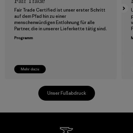
Fair Trade
Fair Trade Certified ist unser erster Schritt
auf dem Pfad hin zu einer
menschenwürdigen Entlohnung für alle
Partner, die in unserer Lieferkette tätig sind.
Programm
M
Mehr dazu
Unser Fußabdruck