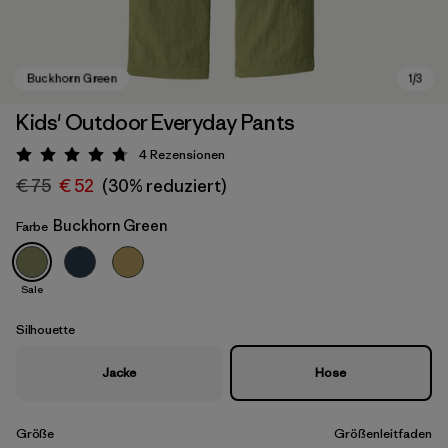
Kids' Outdoor Everyday Pants
4
Rezensionen
Bewertung: 4.8 / 5
€ 75
€ 52
(30% reduziert)
Buckhorn Green
Farbe
Sale
Buckhorn Green
Silhouette
Jacke
Hose
Größe
Größenleitfaden