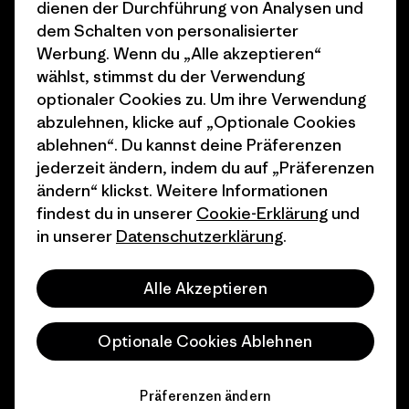
dienen der Durchführung von Analysen und
Wie wir finanzieren
Affiliate-Programm
dem Schalten von personalisierter
Geschenkgutscheine
Patagonia Österreich
Werbung. Wenn du „Alle akzeptieren“
Seitenverzeichnis
wählst, stimmst du der Verwendung
Stores in deiner
optionaler Cookies zu. Um ihre Verwendung
Nähe
abzulehnen, klicke auf „Optionale Cookies
ablehnen“. Du kannst deine Präferenzen
jederzeit ändern, indem du auf „Präferenzen
ändern“ klickst. Weitere Informationen
findest du in unserer
Cookie-Erklärung
und
© 2026 Patagonia, Inc. All Rights Reserved.
in unserer
Datenschutzerklärung
.
Alle Akzeptieren
Deutsch
Optionale Cookies Ablehnen
Präferenzen ändern