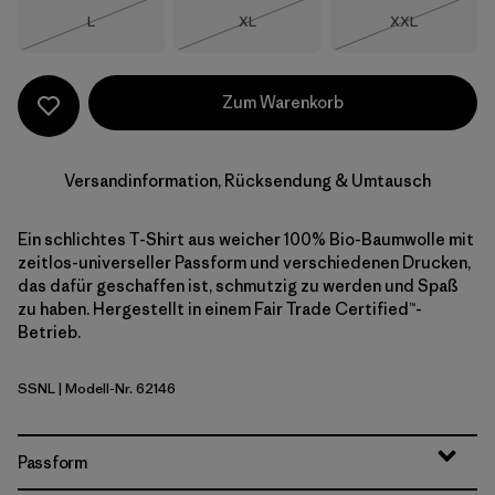
Größe
Größe
Größe
L
XL
XXL
Nicht lieferbar
Nicht lieferbar
Nicht lieferba
Zum Warenkorb
Versandinformation, Rücksendung & Umtausch
Ein schlichtes T-Shirt aus weicher 100% Bio-Baumwolle mit
zeitlos-universeller Passform und verschiedenen Drucken,
das dafür geschaffen ist, schmutzig zu werden und Spaß
zu haben. Hergestellt in einem Fair Trade Certified™-
Betrieb.
SSNL
| Modell-Nr. 62146
Swelldrifter Stripe: Undyed Natural
Passform