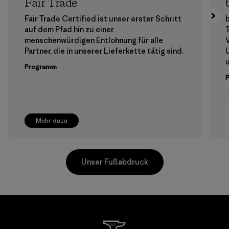
Fair Trade
Fair Trade Certified ist unser erster Schritt
b
auf dem Pfad hin zu einer
T
menschenwürdigen Entlohnung für alle
V
Partner, die in unserer Lieferkette tätig sind.
u
Programm
Mehr dazu
Unser Fußabdruck