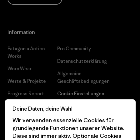
Information
Patagonia Action
Pro Community
Works
Datenschutzerklärung
Worn Wear
Allgemeine
Werte & Projekte
Geschäftsbedingungen
Progress Report
Cookie Einstellungen
Business Unusual
Karriere
Deine Daten, deine Wahl
Klimaziele
Pressekontakt
Wir verwenden essenzielle Cookies für
grundlegende Funktionen unserer Website.
1% For The Planet
Industry program
Diese sind immer aktiv. Optionale Cookies