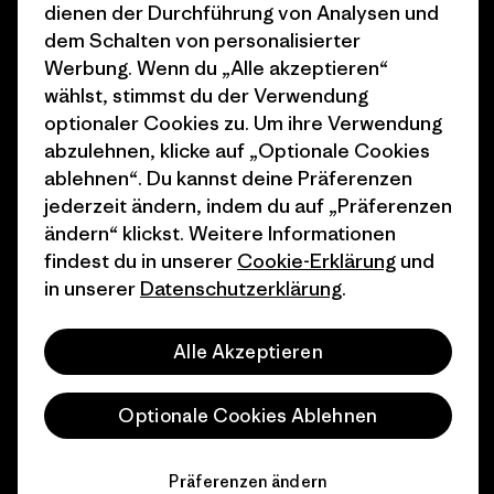
dienen der Durchführung von Analysen und
Wie wir finanzieren
Affiliate-Programm
dem Schalten von personalisierter
Geschenkgutscheine
Patagonia Österreich
Werbung. Wenn du „Alle akzeptieren“
Seitenverzeichnis
wählst, stimmst du der Verwendung
Stores in deiner
optionaler Cookies zu. Um ihre Verwendung
Nähe
abzulehnen, klicke auf „Optionale Cookies
ablehnen“. Du kannst deine Präferenzen
jederzeit ändern, indem du auf „Präferenzen
ändern“ klickst. Weitere Informationen
findest du in unserer
Cookie-Erklärung
und
© 2026 Patagonia, Inc. All Rights Reserved.
in unserer
Datenschutzerklärung
.
Alle Akzeptieren
Deutsch
Optionale Cookies Ablehnen
Präferenzen ändern