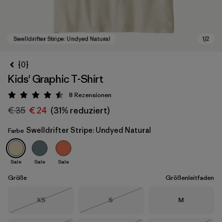
{0}
Kids' Graphic T-Shirt
8
Rezensionen
Bewertung: 4.5 / 5
€ 35
€ 24
(31% reduziert)
Swelldrifter Stripe: Undyed Natural
Farbe
Swelldrifter Stripe: Undyed Natural
Sale
Sale
Sale
Größe
Größenleitfaden
Größe
Größe
Größe
XS
S
M
Nicht lieferbar
Nicht lieferbar