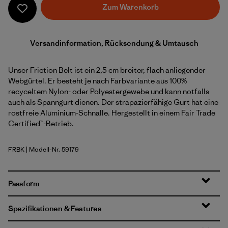
Zum Warenkorb
Versandinformation, Rücksendung & Umtausch
Unser Friction Belt ist ein 2,5 cm breiter, flach anliegender
Webgürtel. Er besteht je nach Farbvariante aus 100%
recyceltem Nylon- oder Polyestergewebe und kann notfalls
auch als Spanngurt dienen. Der strapazierfähige Gurt hat eine
rostfreie Aluminium-Schnalle. Hergestellt in einem Fair Trade
Certified™-Betrieb.
FRBK
| Modell-Nr. 59179
Fitz Roy Belt: Black
Passform
Spezifikationen & Features