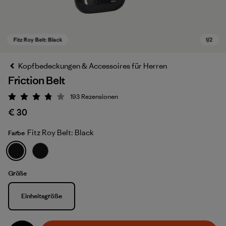
Kopfbedeckungen & Accessoires für Herren
Friction Belt
193
Rezensionen
Bewertung: 3.8 / 5
€ 30
Fitz Roy Belt: Black
Farbe
Fitz Roy Belt: Black
Größe
Größe
Einheitsgröße