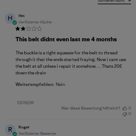
Sortieren nach
:
Hm
H
Verifizierter Käufer
This belt didnt even last me 4 months
The buckle is a tight squeeze for the belt to thread
through it that the ends started fraying. Now i cant use
the belt at all unless i repair it somehow. . . Thats 20£
down the drain
Weiterempfehlen:
Nein
Veröffentlichungsdatum
13/06/26
War diese Bewertung hilfreich?
0
0
Roger
R
Verifizierter Bewerter