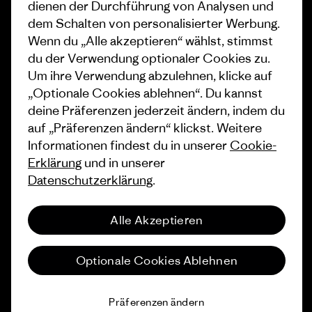
dienen der Durchführung von Analysen und
dem Schalten von personalisierter Werbung.
Wie wir finanzieren
Affiliate-Programm
Wenn du „Alle akzeptieren“ wählst, stimmst
Geschenkgutscheine
Patagonia Österreich
du der Verwendung optionaler Cookies zu.
Seitenverzeichnis
Um ihre Verwendung abzulehnen, klicke auf
Stores in deiner Nähe
„Optionale Cookies ablehnen“. Du kannst
deine Präferenzen jederzeit ändern, indem du
auf „Präferenzen ändern“ klickst. Weitere
Informationen findest du in unserer
Cookie-
Erklärung
und in unserer
© 2026 Patagonia, Inc. All Rights Reserved.
Datenschutzerklärung
.
Alle Akzeptieren
Deutsch
Optionale Cookies Ablehnen
Präferenzen ändern