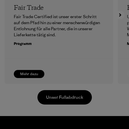
Fair Trade
Fair Trade Certified ist unser erster Schritt
U
auf dem Pfad hin zu einer menschenwürdigen
p
Entlohnung für alle Partner, die in unserer
Lieferkette tätig sind.
M
Programm
M
Mehr dazu
Unser Fußabdruck