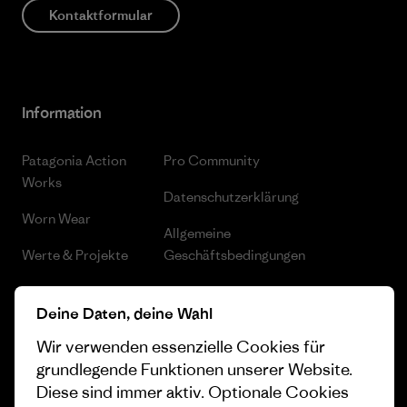
Kontaktformular
Information
Patagonia Action
Pro Community
Works
Datenschutzerklärung
Worn Wear
Allgemeine
Werte & Projekte
Geschäftsbedingungen
Progress Report
Cookie Einstellungen
Deine Daten, deine Wahl
Business Unusual
Karriere
Wir verwenden essenzielle Cookies für
Klimaziele
Pressekontakt
grundlegende Funktionen unserer Website.
Diese sind immer aktiv. Optionale Cookies
1% For The Planet
Industry program