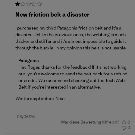
New friction belt a disaster
I purchased my third Patagonia friction belt and it's a
disaster. Unlike the previous ones, the webbing is much
thicker and stiffer and it's almost impossible to guide it
through the buckle. In my opinion this belt is not usable.
Kommentare des Store-Besitzers zu {{Reviewer_na
Patagonia
Hey Roger, thanks for the feedback! If it's not working 
out, you're welcome to send the belt back for a refund 
or credit. We recommend checking out the 
Tech Web 
Belt
 if you're interested in an alternative.
Weiterempfehlen:
Nein
Veröffentlichungsdatum
03/06/26
War diese Bewertung hilfreich?
0
0