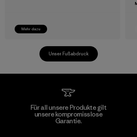
M
Mehr dazu
Unser Fußabdruck
Supertex El Salvador
Für all unsere Produkte gilt
unsere kompromisslose
Factory
M
Garantie.