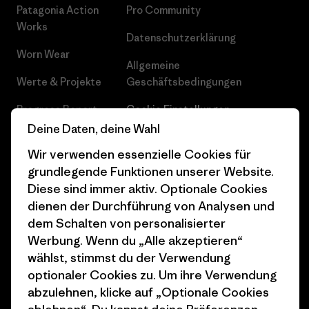
Patagonia Action
Pro Community
Works
Datenschutzerklärung
Worn Wear
Allgemeine
Werte & Projekte
Geschäftsbedingungen
Progress Report
Cookie Einstellungen
Deine Daten, deine Wahl
Business Unusual
Karriere
Wir verwenden essenzielle Cookies für
Klimaziele
Pressekontakt
grundlegende Funktionen unserer Website.
Diese sind immer aktiv. Optionale Cookies
1% For The Planet
Industry program
dienen der Durchführung von Analysen und
Wie wir finanzieren
Affiliate-Programm
dem Schalten von personalisierter
Werbung. Wenn du „Alle akzeptieren“
Geschenkgutscheine
Patagonia Österreich
wählst, stimmst du der Verwendung
Seitenverzeichnis
optionaler Cookies zu. Um ihre Verwendung
Stores in deiner
abzulehnen, klicke auf „Optionale Cookies
Nähe