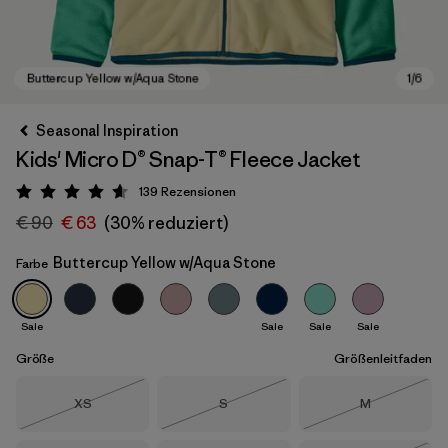
Seasonal Inspiration
Kids' Micro D® Snap-T® Fleece Jacket
139
Rezensionen
Bewertung: 4.6 / 5
€ 90
€ 63
(30% reduziert)
Buttercup Yellow w/Aqua Stone
Farbe
Buttercup Yellow w/Aqua Stone
Sale
Sale
Sale
Sale
Größe
Größenleitfaden
Größe
Größe
Größe
XS
S
M
Nicht lieferbar
Nicht lieferbar
Nicht lieferba