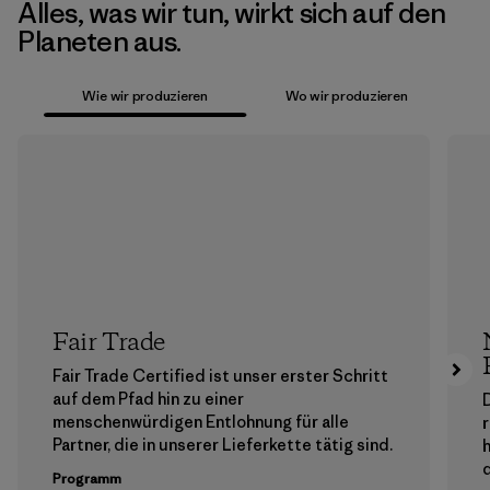
Alles, was wir tun, wirkt sich auf den
Planeten aus.
Wie wir produzieren
Wo wir produzieren
Fair Trade
Fair Trade Certified ist unser erster Schritt
auf dem Pfad hin zu einer
menschenwürdigen Entlohnung für alle
Partner, die in unserer Lieferkette tätig sind.
h
Programm