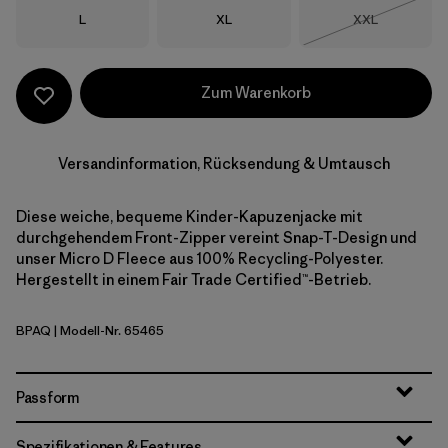
Größe
Größe
Größe
L
XL
XXL
Nicht lieferba
Zum Warenkorb
Versandinformation, Rücksendung & Umtausch
Diese weiche, bequeme Kinder-Kapuzenjacke mit
durchgehendem Front-Zipper vereint Snap-T-Design und
unser Micro D Fleece aus 100% Recycling-Polyester.
Hergestellt in einem Fair Trade Certified™-Betrieb.
BPAQ
| Modell-Nr. 65465
Buttercup Yellow w/Aqua Stone
Passform
Spezifikationen & Features