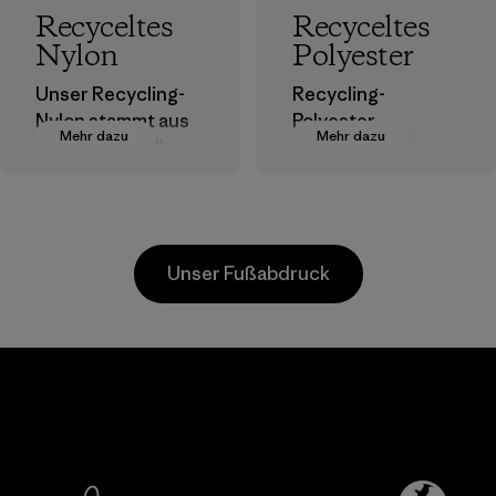
Recyceltes
Recyceltes
Nylon
Polyester
Unser Recycling-
Recycling-
Nylon stammt aus
Polyester
Mehr dazu
Mehr dazu
postindustriellen
verringert unsere
Faserresten,
Abhängigkeit von
Ausschuss von
erdölbasierten
Webereien und
Materialien.
recycelten
Materialien
Unser Fußabdruck
Postconsumer-
Materialien.
Materialien
Li Peng
Broadpeak
Enterprise
Soc Trang
Co., Ltd.
Co. Ltd.
Material-supplier
Factory
Mehr dazu
Mehr dazu