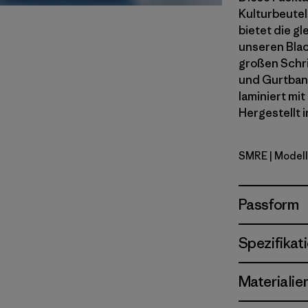
Kulturbeutel
bietet die g
unseren Blac
großen Schri
und Gurtban
laminiert mit
Hergestellt i
SMRE
| Model
Smolder B
Passform
Spezifikat
Materialie