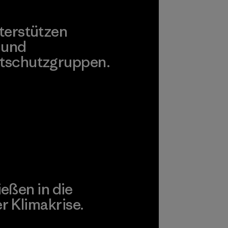
terstützen
 und
tschutzgruppen.
agonia Action Works
ießen in die
 Klimakrise.