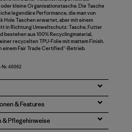
 oder kleine Organisationstasche. Die Tasche
leiche legendäre Performance, die man von
k Hole Taschen erwartet, aber mit einem
tt in Richtung Umweltschutz: Tasche, Futter
d bestehen aus 100% Recyclingmaterial,
 einer recycelten TPU-Folie mit mattem Finish.
n einem Fair Trade Certified™-Betrieb.
l-Nr. 49362
lue w/Amanita Red
ionen & Features
n & Pflegehinweise