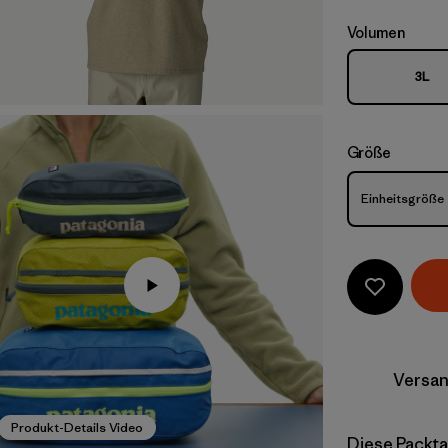
Volumen
3L
Größe
Größe
Einheitsgröße
Versan
Produkt-Details Video
Diese Packtas