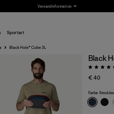
Versandinformation
n
Sportart
s
Black Hole® Cube 3L
Black H
Bewert
€ 40
Farbe
Smolder