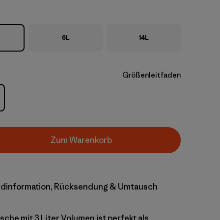
6L
14L
Größenleitfaden
Zum Warenkorb
dinformation, Rücksendung & Umtausch
che mit 3 Liter Volumen ist perfekt als