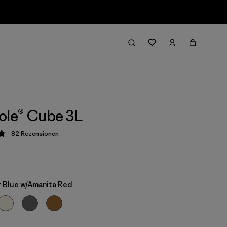
ole® Cube 3L
82
Rezensionen
ung: 4.8 / 5
 Blue w/Amanita Red