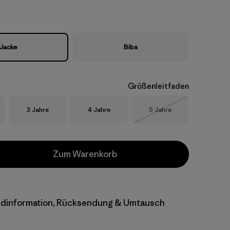
Jacke
Bibs
Größenleitfaden
Größe
Größe
Größe
3 Jahre
4 Jahre
5 Jahre
Nicht lieferbar
Zum Warenkorb
dinformation, Rücksendung & Umtausch