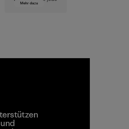
Mehr dazu
Stufe der
Textilherstellung
geeignete
Chemikalien,
Verfahren,
Materialien und
Produkte, die für
Umwelt, Arbeiter
und Verbraucher
unbedenklich sind.
Programm
terstützen
 und