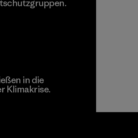
tschutzgruppen.
agonia Action Works
ießen in die
 Klimakrise.
gagement