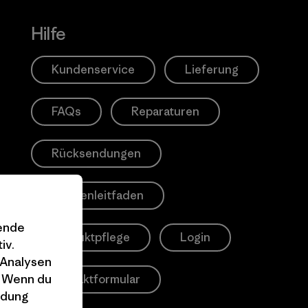
Hilfe
Kundenservice
Lieferung
FAQs
Reparaturen
Rücksendungen
Größenleitfaden
gende
Produktpflege
Login
iv.
 Analysen
. Wenn du
Kontaktformular
ndung