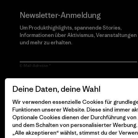
Newsletter-Anmeldung
Um Produkthighlights, spannende Stories,
Informationen über Aktivismus, Veranstaltungen
und mehr zu erhalten.
E-Mail-Adresse
Durch Klicken auf die Anmelden Taste, erkläre mich damit
Deine Daten, deine Wahl
einverstanden, dass Patagonia meine E-Mail-Adresse
verarbeitet und mir E-Mails für Produkt-Highlights, spannende
Stories, Informationen über Aktivismus, Veranstaltungen und
Wir verwenden essenzielle Cookies für grundle
mehr gemäß der
Datenschutzerklärung
von Patagonia zusendet.
Funktionen unserer Website. Diese sind immer akt
Anmelden
Optionale Cookies dienen der Durchführung von
und dem Schalten von personalisierter Werbung
„Alle akzeptieren“ wählst, stimmst du der Verwe