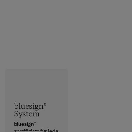
bluesign®
System
bluesign™
zertifiziert für jede