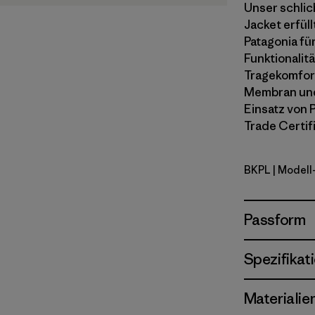
Unser schlic
Jacket erfül
Patagonia fü
Funktionalitä
Tragekomfort
Membran und
Einsatz von P
Trade Certif
BKPL
| Modell
Brisk Purp
Passform
Spezifikat
Materialie