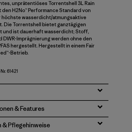
htes, unprätentiöses Torrentshell 3L Rain
lt den H2No™ Performance Standard von
r höchste wasserdicht/atmungsaktive
t. Die Torrentshell bietet ganztägigen
 und ist dauerhaft wasserdicht; Stoff,
 DWR-Imprägnierung werden ohne den
FAS hergestellt. Hergestellt in einem Fair
ied™-Betrieb.
-Nr. 61421
le
ionen & Features
n & Pflegehinweise