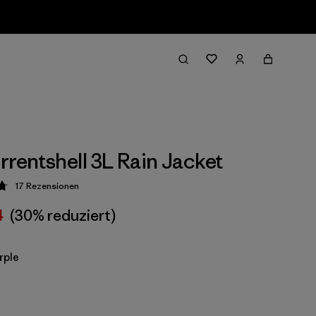
rrentshell 3L Rain Jacket
17
Rezensionen
ung: 4.8 / 5
4
(30% reduziert)
rple