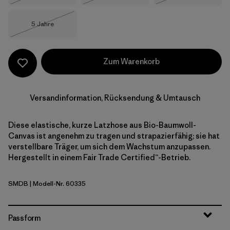
Größe
5 Jahre
Nicht lieferbar
Zum Warenkorb
Versandinformation, Rücksendung & Umtausch
Diese elastische, kurze Latzhose aus Bio-Baumwoll-
Canvas ist angenehm zu tragen und strapazierfähig; sie hat
verstellbare Träger, um sich dem Wachstum anzupassen.
Hergestellt in einem Fair Trade Certified™-Betrieb.
SMDB
| Modell-Nr. 60335
Smolder Blue
Passform