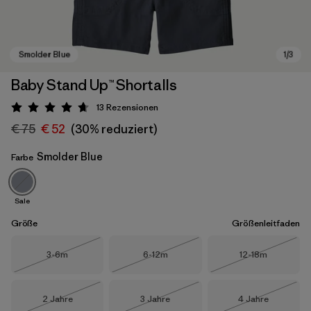
Baby Stand Up™ Shortalls
13
Rezensionen
Bewertung: 4.7 / 5
€ 75
€ 52
(30% reduziert)
Smolder Blue
Farbe
Sale
Smolder Blue
Größe
Größenleitfaden
Größe
Größe
Größe
3-6m
6-12m
12-18m
Nicht lieferbar
Nicht lieferbar
Nicht lieferba
Größe
Größe
Größe
2 Jahre
3 Jahre
4 Jahre
Nicht lieferbar
Nicht lieferbar
Nicht lieferba