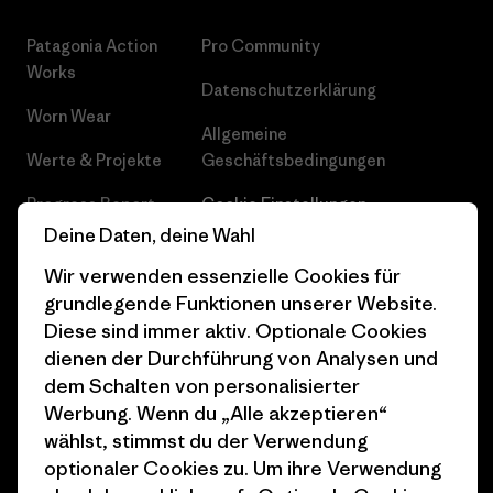
Patagonia Action
Pro Community
Works
Datenschutzerklärung
Worn Wear
Allgemeine
Werte & Projekte
Geschäftsbedingungen
Progress Report
Cookie Einstellungen
Deine Daten, deine Wahl
Business Unusual
Karriere
Wir verwenden essenzielle Cookies für
Klimaziele
Pressekontakt
grundlegende Funktionen unserer Website.
Diese sind immer aktiv. Optionale Cookies
1% For The Planet
Industry program
dienen der Durchführung von Analysen und
Wie wir finanzieren
Affiliate-Programm
dem Schalten von personalisierter
Werbung. Wenn du „Alle akzeptieren“
Geschenkgutscheine
Patagonia Österreich
wählst, stimmst du der Verwendung
Seitenverzeichnis
optionaler Cookies zu. Um ihre Verwendung
Stores in deiner