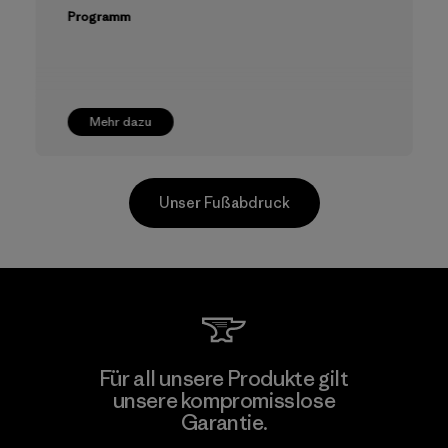
Programm
Mehr dazu
Unser Fußabdruck
Arvind Limited (Shirting and
Für all unsere Produkte gilt
Khaki Divisions)
unsere kompromisslose
Garantie.
Material-supplier
F