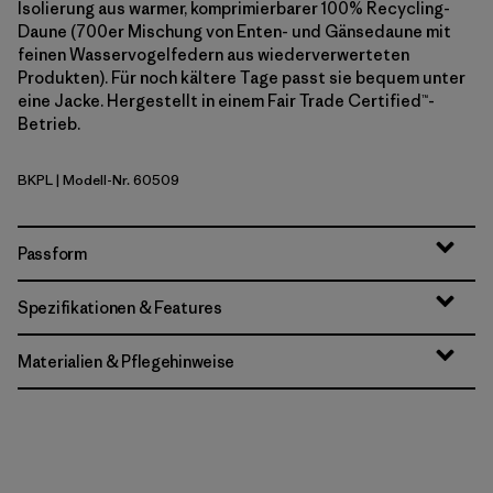
Isolierung aus warmer, komprimierbarer 100% Recycling-
Daune (700er Mischung von Enten- und Gänsedaune mit
feinen Wasservogelfedern aus wiederverwerteten
Produkten). Für noch kältere Tage passt sie bequem unter
eine Jacke. Hergestellt in einem Fair Trade Certified™-
Betrieb.
BKPL
| Modell-Nr. 60509
Brisk Purple
Passform
Spezifikationen & Features
Materialien & Pflegehinweise