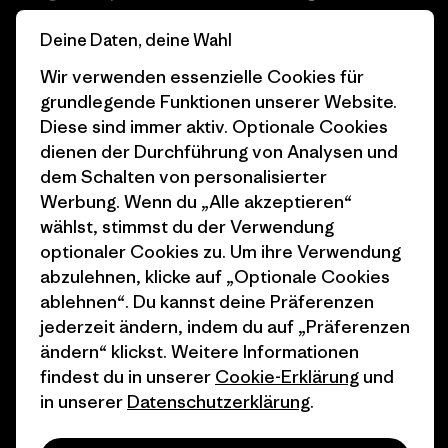
Business Unusual
Karriere
Deine Daten, deine Wahl
Klimaziele
Pressekontakt
Wir verwenden essenzielle Cookies für
grundlegende Funktionen unserer Website.
1% For The Planet
Industry program
Diese sind immer aktiv. Optionale Cookies
dienen der Durchführung von Analysen und
Wie wir finanzieren
Affiliate-Programm
dem Schalten von personalisierter
Geschenkgutscheine
Patagonia Österreich
Werbung. Wenn du „Alle akzeptieren“
Seitenverzeichnis
wählst, stimmst du der Verwendung
Stores in deiner
optionaler Cookies zu. Um ihre Verwendung
Nähe
abzulehnen, klicke auf „Optionale Cookies
ablehnen“. Du kannst deine Präferenzen
jederzeit ändern, indem du auf „Präferenzen
ändern“ klickst. Weitere Informationen
findest du in unserer
Cookie-Erklärung
und
© 2026 Patagonia, Inc. All Rights Reserved.
in unserer
Datenschutzerklärung
.