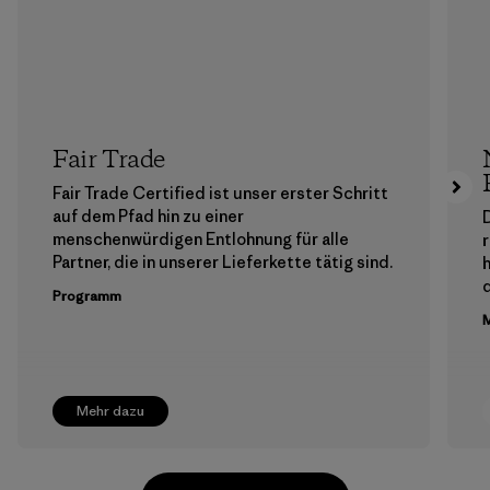
Fair Trade
Fair Trade Certified ist unser erster Schritt
auf dem Pfad hin zu einer
menschenwürdigen Entlohnung für alle
Partner, die in unserer Lieferkette tätig sind.
h
Programm
M
Mehr dazu