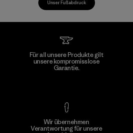
Unser Fußabdruck
Mitsui Bussan Techno Products
Für all unsere Produkte gilt
CO., LTD/"Pertex"
unsere kompromisslose
Garantie.
Material-supplier
F
Kompromisslose Garantie
Wir übernehmen
Mehr dazu
Verantwortung für unsere