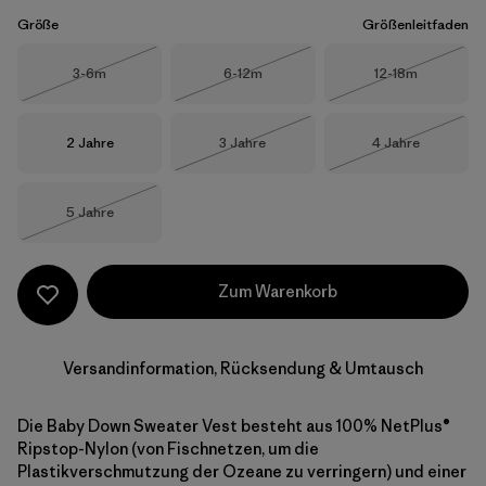
Größe
Größenleitfaden
Größe
Größe
Größe
3-6m
6-12m
12-18m
Nicht lieferbar
Nicht lieferbar
Nicht lieferba
Größe
Größe
Größe
2 Jahre
3 Jahre
4 Jahre
Nicht lieferbar
Nicht lieferba
Größe
5 Jahre
Nicht lieferbar
Zum Warenkorb
Versandinformation, Rücksendung & Umtausch
Die Baby Down Sweater Vest besteht aus 100% NetPlus®
Ripstop-Nylon (von Fischnetzen, um die
Plastikverschmutzung der Ozeane zu verringern) und einer