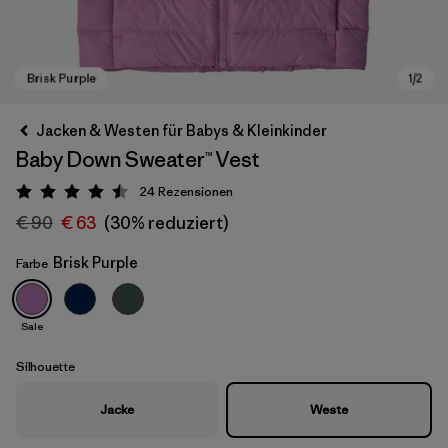
Jacken & Westen für Babys & Kleinkinder
Baby Down Sweater™ Vest
24
Rezensionen
Bewertung: 4.5 / 5
€ 90
€ 63
(30% reduziert)
Brisk Purple
Farbe
Brisk Purple
Sale
Silhouette
Jacke
Weste