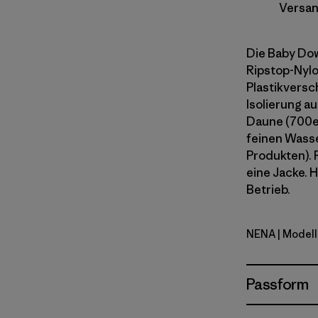
Versan
Die Baby Do
Ripstop-Nylo
Plastikversc
Isolierung a
Daune (700e
feinen Wass
Produkten). 
eine Jacke. H
Betrieb.
NENA
| Model
New Navy
Passform