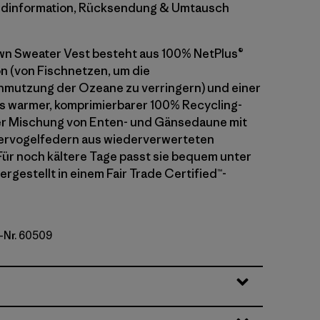
dinformation, Rücksendung & Umtausch
wn Sweater Vest besteht aus 100% NetPlus®
n (von Fischnetzen, um die
hmutzung der Ozeane zu verringern) und einer
us warmer, komprimierbarer 100% Recycling-
r Mischung von Enten- und Gänsedaune mit
ervogelfedern aus wiederverwerteten
Für noch kältere Tage passt sie bequem unter
ergestellt in einem Fair Trade Certified™-
l-Nr. 60509