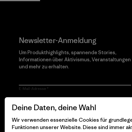
Newsletter-Anmeldung
Um Produkthighlights, spannende Stories,
Informationen über Aktivismus, Veranstaltungen
und mehr zu erhalten.
E-Mail-Adresse
Durch Klicken auf die Anmelden Taste, erkläre mich damit
Deine Daten, deine Wahl
einverstanden, dass Patagonia meine E-Mail-Adresse
verarbeitet und mir E-Mails für Produkt-Highlights, spannende
Stories, Informationen über Aktivismus, Veranstaltungen und
Wir verwenden essenzielle Cookies für grundle
mehr gemäß der
Datenschutzerklärung
von Patagonia zusendet.
Funktionen unserer Website. Diese sind immer akt