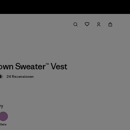
wn Sweater™ Vest
24
Rezensionen
ung: 4.5 / 5
vy
Sale