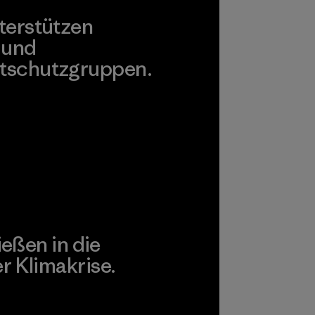
terstützen
 und
tschutzgruppen.
agonia Action Works
ießen in die
 Klimakrise.
gagement