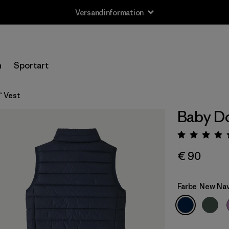
Versandinformation
n
Sportart
™ Vest
Baby Do
Bewert
€ 90
Farbe
New Na