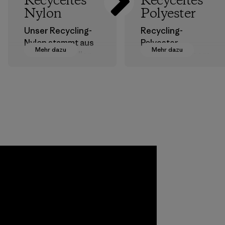
Recyceltes
Recyceltes
Nylon
Polyester
Unser Recycling-
Recycling-
Nylon stammt aus
Polyester
Mehr dazu
Mehr dazu
postindustriellen
verringert unsere
Faserresten,
Abhängigkeit von
Ausschuss von
erdölbasierten
Webereien und
Materialien.
recycelten
Materialien
Postconsumer-
Materialien.
Materialien
Allied
Feather and
Down Corp.
Material-supplier
Mehr dazu