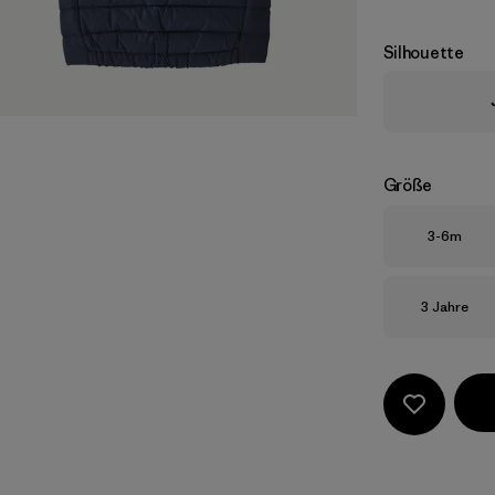
Silhouette
Größe
Größe
3-6m
Größe
3 Jahre