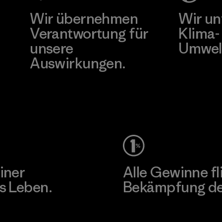
Factory
Wir übernehmen
Wir un
Verantwortung für
Klima-
unsere
Umwel
Auswirkungen.
Besuche Pat
Unser Fußabdruck
iner
Alle Gewinne fl
s Leben.
Bekämpfung der
Erfahre mehr über unser En