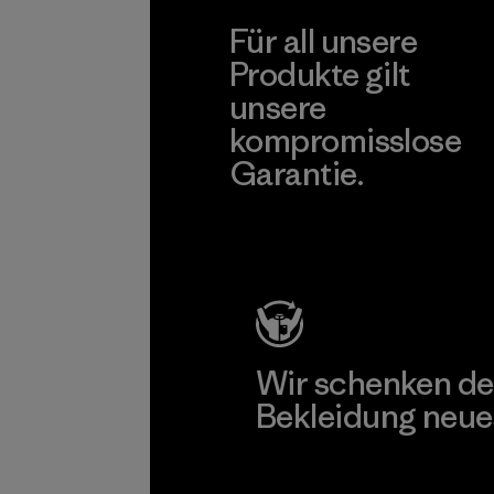
LTD/"Pertex"
Für all unsere
Material-supplier
Produkte gilt
unsere
kompromisslose
Garantie.
Kompromisslose Garantie
Wir schenken de
Bekleidung neue
Worn Wear