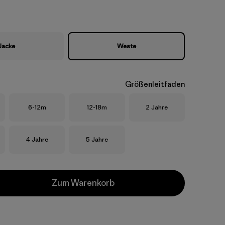
Jacke
Weste
Größenleitfaden
Größe
Größe
Größe
6-12m
12-18m
2 Jahre
Größe
Größe
4 Jahre
5 Jahre
Zum Warenkorb