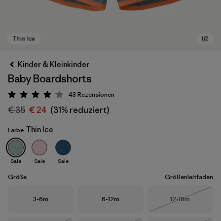
Kinder & Kleinkinder
Baby Boardshorts
43
Rezensionen
Bewertung: 4.1 / 5
€ 35
€ 24
(31% reduziert)
Thin Ice
Farbe
Thin Ice
Sale
Sale
Sale
Größe
Größenleitfaden
Größe
Größe
Größe
3-6m
6-12m
12-18m
Nicht lieferba