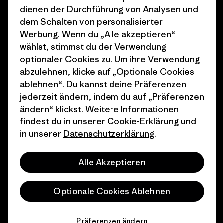
dienen der Durchführung von Analysen und
Wie wir finanzieren
Affiliate-Programm
dem Schalten von personalisierter
Geschenkgutscheine
Patagonia Österreich
Werbung. Wenn du „Alle akzeptieren“
Seitenverzeichnis
wählst, stimmst du der Verwendung
Stores in deiner
optionaler Cookies zu. Um ihre Verwendung
Nähe
abzulehnen, klicke auf „Optionale Cookies
ablehnen“. Du kannst deine Präferenzen
jederzeit ändern, indem du auf „Präferenzen
ändern“ klickst. Weitere Informationen
findest du in unserer
Cookie-Erklärung
und
© 2026 Patagonia, Inc. All Rights Reserved.
in unserer
Datenschutzerklärung
.
Alle Akzeptieren
Deutsch
Optionale Cookies Ablehnen
Präferenzen ändern