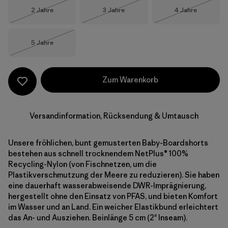
Größe
Größe
Größe
2 Jahre
3 Jahre
4 Jahre
Nicht lieferbar
Nicht lieferbar
Nicht lieferba
Größe
5 Jahre
Nicht lieferbar
Zum Warenkorb
Versandinformation, Rücksendung & Umtausch
Unsere fröhlichen, bunt gemusterten Baby-Boardshorts
bestehen aus schnell trocknendem NetPlus® 100%
Recycling-Nylon (von Fischnetzen, um die
Plastikverschmutzung der Meere zu reduzieren). Sie haben
eine dauerhaft wasserabweisende DWR-Imprägnierung,
hergestellt ohne den Einsatz von PFAS, und bieten Komfort
im Wasser und an Land. Ein weicher Elastikbund erleichtert
das An- und Ausziehen. Beinlänge 5 cm (2" Inseam).