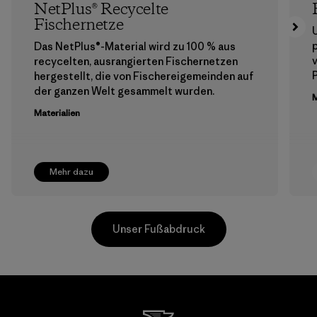
NetPlus® Recycelte
Fischernetze
Das NetPlus®-Material wird zu 100 % aus
recycelten, ausrangierten Fischernetzen
hergestellt, die von Fischereigemeinden auf
der ganzen Welt gesammelt wurden.
M
Materialien
Mehr dazu
Unser Fußabdruck