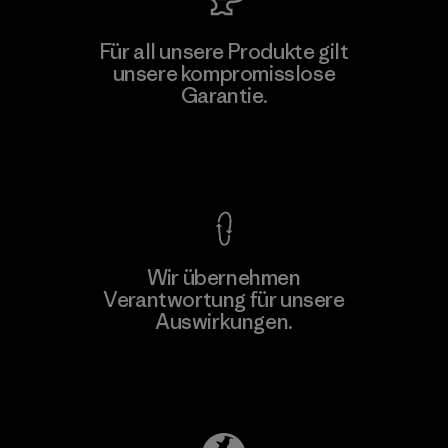
Viet Tien Garment JSC
Für all unsere Produkte gilt
unsere kompromisslose
Factory
M
Garantie.
Kompromisslose Garantie
Wir übernehmen
Mehr dazu
Verantwortung für unsere
Auswirkungen.
Unser Fußabdruck