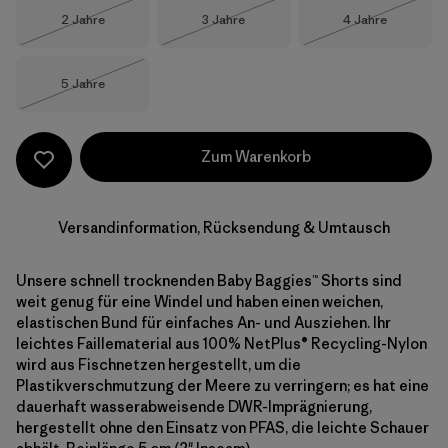
Größe
Größe
Größe
2 Jahre
3 Jahre
4 Jahre
Nicht lieferbar
Nicht lieferbar
Nicht lieferba
Größe
5 Jahre
Nicht lieferbar
Zum Warenkorb
Versandinformation, Rücksendung & Umtausch
Unsere schnell trocknenden Baby Baggies™ Shorts sind
weit genug für eine Windel und haben einen weichen,
elastischen Bund für einfaches An- und Ausziehen. Ihr
leichtes Faillematerial aus 100% NetPlus® Recycling-Nylon
wird aus Fischnetzen hergestellt, um die
Plastikverschmutzung der Meere zu verringern; es hat eine
dauerhaft wasserabweisende DWR-Imprägnierung,
hergestellt ohne den Einsatz von PFAS, die leichte Schauer