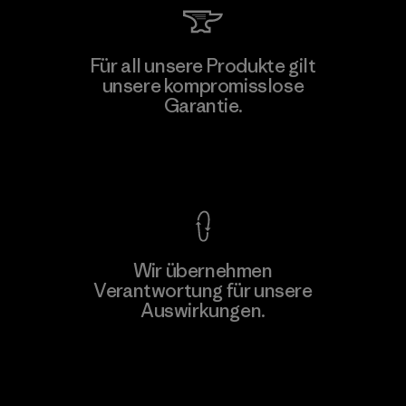
Viet Tien Garment JSC
Für all unsere Produkte gilt
unsere kompromisslose
Factory
M
Garantie.
Kompromisslose Garantie
Wir übernehmen
Mehr dazu
Verantwortung für unsere
Auswirkungen.
Unser Fußabdruck