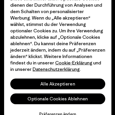
dienen der Durchführung von Analysen und
Wie wir finanzieren
Affiliate-Programm
dem Schalten von personalisierter
Werbung. Wenn du „Alle akzeptieren“
Geschenkgutscheine
Patagonia Österreich
wählst, stimmst du der Verwendung
Seitenverzeichnis
optionaler Cookies zu. Um ihre Verwendung
Stores in deiner
abzulehnen, klicke auf „Optionale Cookies
Nähe
ablehnen“. Du kannst deine Präferenzen
jederzeit ändern, indem du auf „Präferenzen
ändern“ klickst. Weitere Informationen
findest du in unserer
Cookie-Erklärung
und
in unserer
Datenschutzerklärung
.
© 2026 Patagonia, Inc. All Rights Reserved.
Alle Akzeptieren
Deutsch
Optionale Cookies Ablehnen
Präferenzen ändern