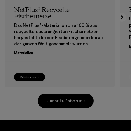
NetPlus® Recycelte
Fischernetze
Das NetPlus®-Material wird zu 100 % aus
recycelten, ausrangierten Fischernetzen
hergestellt, die von Fischereigemeinden auf
der ganzen Welt gesammelt wurden.
M
Materialien
Mehr dazu
Unser Fußabdruck