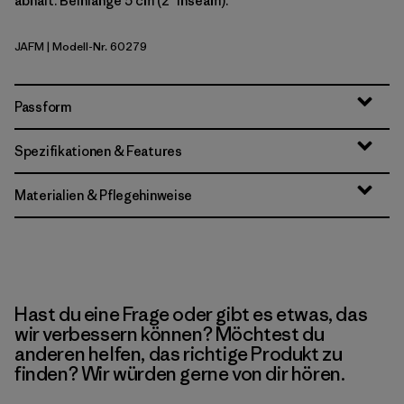
abhält. Beinlänge 5 cm (2" Inseam).
JAFM
| Modell-Nr. 60279
Jaggy: Faded Magenta
Passform
Spezifikationen & Features
Materialien & Pflegehinweise
Hast du eine Frage oder gibt es etwas, das
wir verbessern können? Möchtest du
anderen helfen, das richtige Produkt zu
finden? Wir würden gerne von dir hören.