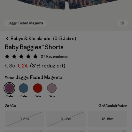
Babys & Kleinkinder (0-5 Jahre)
Baby Baggies™ Shorts
37
Rezensionen
Bewertung: 4.9 / 5
€ 35
€ 24
(31% reduziert)
Jaggy: Faded Magenta
Farbe
Jaggy: Faded Magenta
Sale
Sale
Sale
Sale
Größe
Größenleitfaden
Größe
Größe
Größe
3-6m
6-12m
12-18m
Nicht lieferbar
Nicht lieferbar