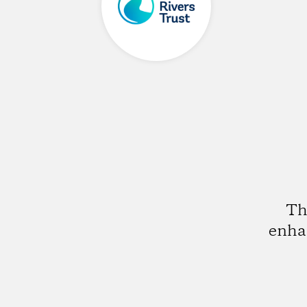
Th
enhan