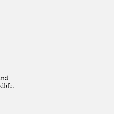
and
dlife.
k
tagram