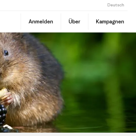
Deutsch
Diesen
Spenden
Anmelden
Über
Kampagnen
Beitrag
Auf
teilen
LinkedIn
Grantee
teilen