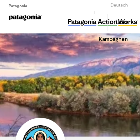
Anmelden
Deutsch
Patagonia
New Mexico Environmental Law Center
Diesen
Über
Beitrag
Home
Auf
teilen
Linked
Grante
Kampagnen
teilen