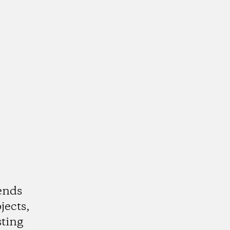
ends
jects,
ting