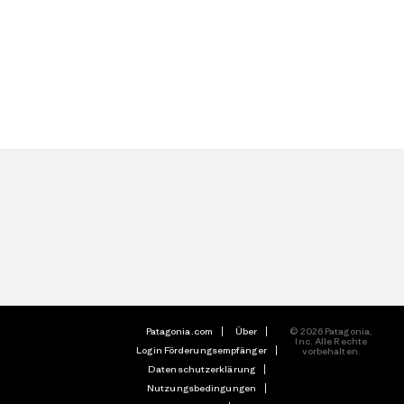
Patagonia.com
Über
© 2026 Patagonia,
Inc. Alle Rechte
Login Förderungsempfänger
vorbehalten.
Datenschutzerklärung
Nutzungsbedingungen