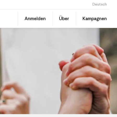
Deutsch
Diesen
Anmelden
Über
Kampagnen
Beitrag
Auf
teilen
Linked
Grante
teilen