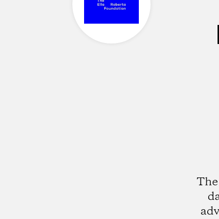
The 
da
adv