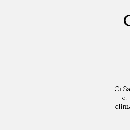
Ci S
en
clim