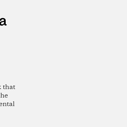
a
 that
the
ental