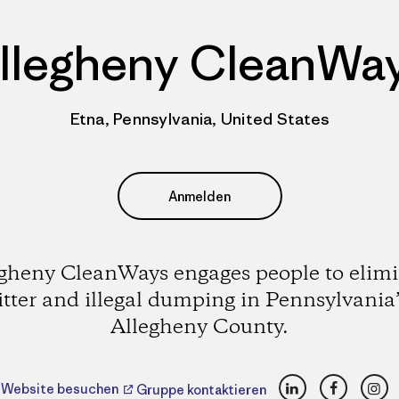
llegheny CleanWa
Etna, Pennsylvania, United States
Anmelden
gheny CleanWays engages people to elim
litter and illegal dumping in Pennsylvania’
Allegheny County.
LinkedIn
Faceboo
Ins
Website besuchen
Gruppe kontaktieren