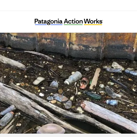
Allegheny CleanWays