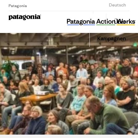
Anmelden
Deutsch
Patagonia
뿌리와 이끼
Diesen
Über
Beitrag
Home
Auf
teilen
Linked
Grante
Kampagnen
teilen