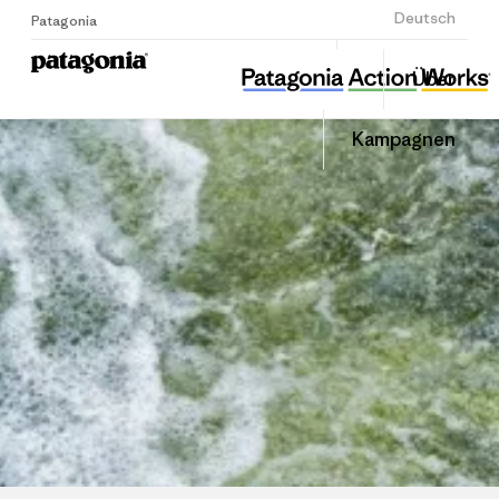
Anmelden
Deutsch
Patagonia
경기환경운동연합
Diesen
Über
Beitrag
Home
Auf
teilen
Linked
Grante
Kampagnen
teilen