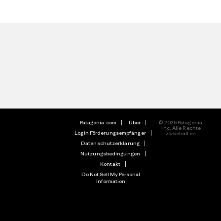
Patagonia.com
Über
© 2026 Patagonia,
Inc. Alle Rechte
Login Förderungsempfänger
vorbehalten.
Datenschutzerklärung
Nutzungsbedingungen
Kontakt
Do Not Sell My Personal
Information