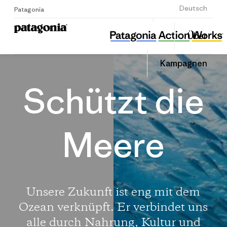
Anmelden
Deutsch
Patagonia
Schützt die Meere
Diesen
Über
Beitrag
Home
Auf
teilen
Linked
Kampa
Kampagnen
teilen
Schützt die
Meere
Unsere Zukunft ist eng mit dem
Ozean verknüpft. Er verbindet uns
alle durch Nahrung, Kultur und