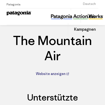
Anmelden
Deutsch
Patagonia
The Mountain Air
Diesen
Über
Beitrag
Home
Händler
Auf
teilen
Linked
Patago
Kampagnen
teilen
Händle
The Mountain
Air
Website anzeigen
Unterstützte