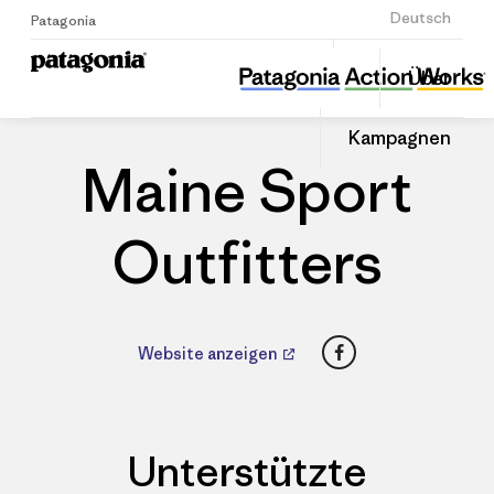
Anmelden
Deutsch
Patagonia
Maine Sport Outfitters
Diesen
Über
Beitrag
Home
Händler
Auf
teilen
Linked
Patago
Kampagnen
teilen
Händle
Maine Sport
Outfitters
Facebook
Website anzeigen
Unterstützte