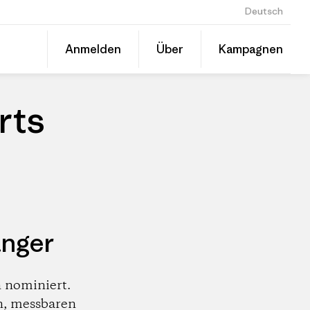
Deutsch
Diesen
Anmelden
Über
Kampagnen
Beitrag
Auf
teilen
Linked
Patago
teilen
Händle
rts
änger
 nominiert.
n, messbaren