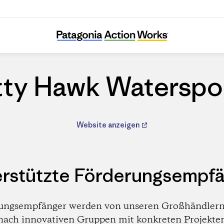
Kitty Hawk Watersports
tty Hawk Waterspo
Website anzeigen
rstützte Förderungsempf
ungsempfänger werden von unseren Großhändlern
nach innovativen Gruppen mit konkreten Projekte