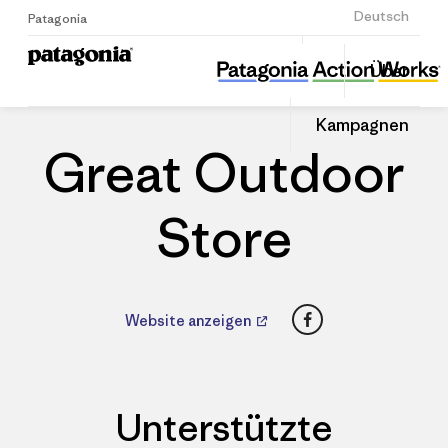
Anmelden
Deutsch
Patagonia
Great Outdoor Store
Diesen
Über
Beitrag
Home
Händler
Auf
teilen
Linked
Patago
Kampagnen
teilen
Händle
Great Outdoor
Store
Facebook
Website anzeigen
Unterstützte