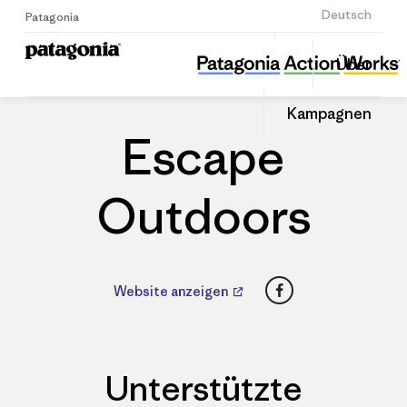
Anmelden
Deutsch
Patagonia
Escape Outdoors
Diesen
Über
Beitrag
Home
Händler
Auf
teilen
Linked
Patago
Kampagnen
teilen
Händle
Escape
Outdoors
Facebook
Website anzeigen
Unterstützte